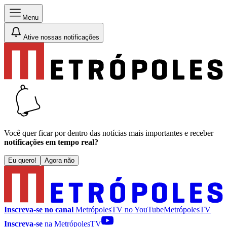
Menu
Ative nossas notificações
Você quer ficar por dentro das notícias mais importantes e receber
notificações em tempo real?
Eu quero!
Agora não
Inscreva-se no canal
MetrópolesTV no
YouTube
MetrópolesTV
Inscreva-se
na MetrópolesTV