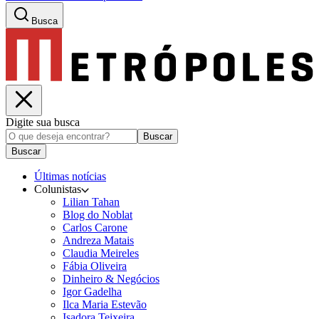
Busca
Digite sua busca
Buscar
Buscar
Últimas notícias
Colunistas
Lilian Tahan
Blog do Noblat
Carlos Carone
Andreza Matais
Claudia Meireles
Fábia Oliveira
Dinheiro & Negócios
Igor Gadelha
Ilca Maria Estevão
Isadora Teixeira