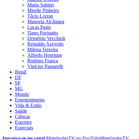
Mario Sabino
Mirelle Pinheiro
Tácio Lorran
Manoela Alcântara
Lucas Pasin
Tiago Pavinatto
Demétrio Vecchioli
Reinaldo Azevedo
Milena Teixeira
Alfredo Henrique
Rodrigo França
Vinícius Passarelli
Brasil
DF
SP
MG
Mundo
Entretenimento
Vida & Estilo
Saúde
Ciência
Esportes
Especiais
Inscreva-se no canal
MetrópolesTV no
YouTube
MetrópolesTV