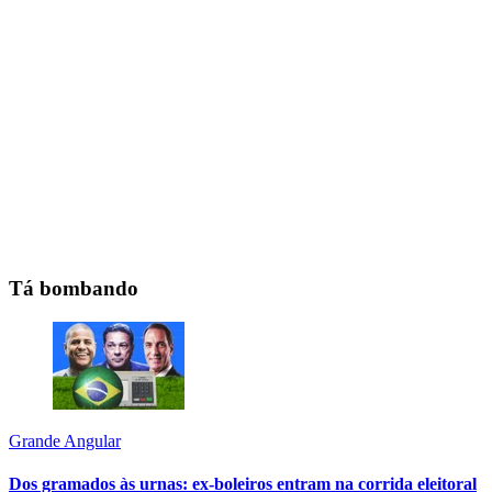
Tá bombando
Grande Angular
Dos gramados às urnas: ex-boleiros entram na corrida eleitoral