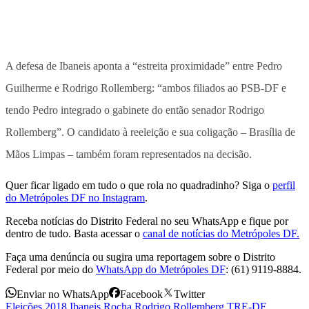
A defesa de Ibaneis aponta a “estreita proximidade” entre Pedro
Guilherme e Rodrigo Rollemberg: “ambos filiados ao PSB-DF e
tendo Pedro integrado o gabinete do então senador Rodrigo
Rollemberg”. O candidato à reeleição e sua coligação – Brasília de
Mãos Limpas – também foram representados na decisão.
Quer ficar ligado em tudo o que rola no quadradinho? Siga o
perfil
do Metrópoles DF no Instagram
.
Receba notícias do Distrito Federal no seu WhatsApp e fique por
dentro de tudo. Basta acessar o
canal de notícias do Metrópoles DF.
Faça uma denúncia ou sugira uma reportagem sobre o Distrito
Federal por meio do
WhatsApp do Metrópoles DF
: (61) 9119-8884.
Enviar no WhatsApp
Facebook
Twitter
Eleições 2018
,
Ibaneis Rocha
,
Rodrigo Rollemberg
,
TRE-DF