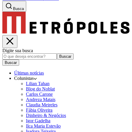
Busca
Digite sua busca
Buscar
Buscar
Últimas notícias
Colunistas
Lilian Tahan
Blog do Noblat
Carlos Carone
Andreza Matais
Claudia Meireles
Fábia Oliveira
Dinheiro & Negócios
Igor Gadelha
Ilca Maria Estevão
Isadora Teixeira