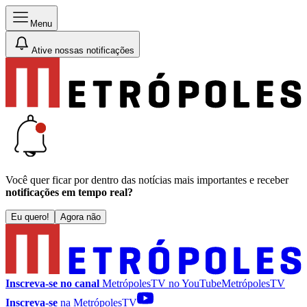
Menu
Ative nossas notificações
Você quer ficar por dentro das notícias mais importantes e receber
notificações em tempo real?
Eu quero!
Agora não
Inscreva-se no canal
MetrópolesTV no
YouTube
MetrópolesTV
Inscreva-se
na MetrópolesTV