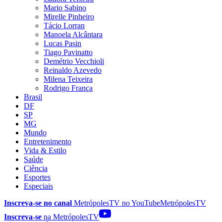
Mario Sabino
Mirelle Pinheiro
Tácio Lorran
Manoela Alcântara
Lucas Pasin
Tiago Pavinatto
Demétrio Vecchioli
Reinaldo Azevedo
Milena Teixeira
Rodrigo França
Brasil
DF
SP
MG
Mundo
Entretenimento
Vida & Estilo
Saúde
Ciência
Esportes
Especiais
Inscreva-se no canal
MetrópolesTV no
YouTube
MetrópolesTV
Inscreva-se
na MetrópolesTV