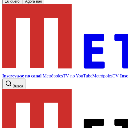
Eu quero!
Agora não
Inscreva-se no canal
MetrópolesTV no
YouTube
MetrópolesTV
Insc
Busca