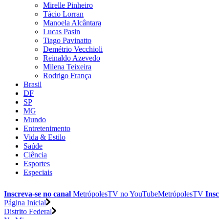
Mirelle Pinheiro
Tácio Lorran
Manoela Alcântara
Lucas Pasin
Tiago Pavinatto
Demétrio Vecchioli
Reinaldo Azevedo
Milena Teixeira
Rodrigo França
Brasil
DF
SP
MG
Mundo
Entretenimento
Vida & Estilo
Saúde
Ciência
Esportes
Especiais
Inscreva-se no canal
MetrópolesTV no
YouTube
MetrópolesTV
Insc
Página Inicial
Distrito Federal