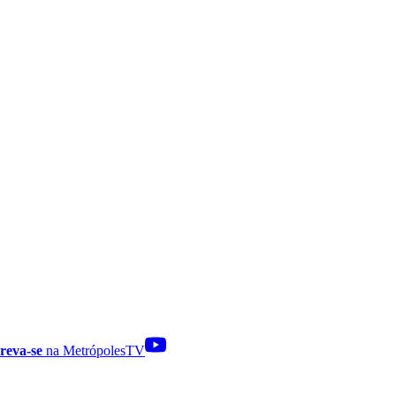
reva-se
na MetrópolesTV