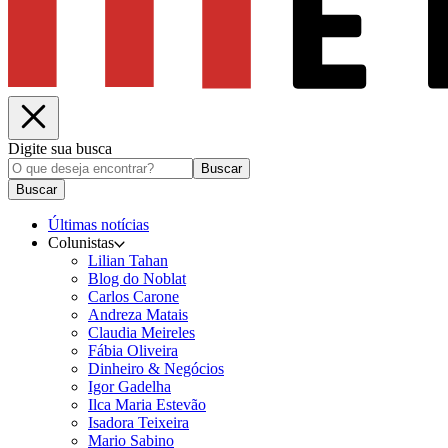
Digite sua busca
Buscar
Buscar
Últimas notícias
Colunistas
Lilian Tahan
Blog do Noblat
Carlos Carone
Andreza Matais
Claudia Meireles
Fábia Oliveira
Dinheiro & Negócios
Igor Gadelha
Ilca Maria Estevão
Isadora Teixeira
Mario Sabino