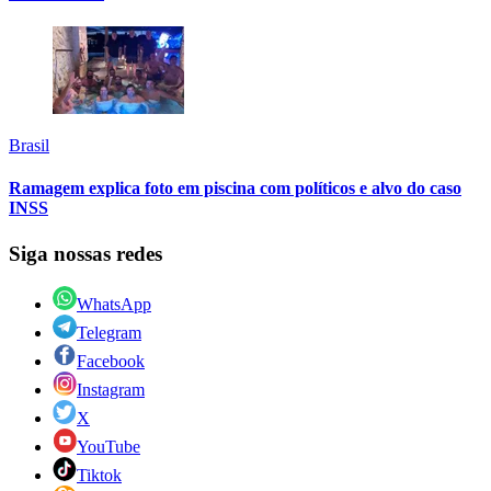
Brasil
Ramagem explica foto em piscina com políticos e alvo do caso
INSS
Siga nossas redes
WhatsApp
Telegram
Facebook
Instagram
X
YouTube
Tiktok