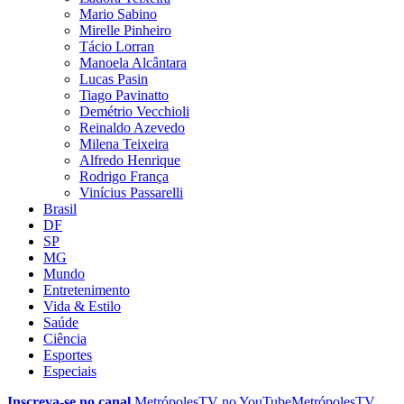
Mario Sabino
Mirelle Pinheiro
Tácio Lorran
Manoela Alcântara
Lucas Pasin
Tiago Pavinatto
Demétrio Vecchioli
Reinaldo Azevedo
Milena Teixeira
Alfredo Henrique
Rodrigo França
Vinícius Passarelli
Brasil
DF
SP
MG
Mundo
Entretenimento
Vida & Estilo
Saúde
Ciência
Esportes
Especiais
Inscreva-se no canal
MetrópolesTV no
YouTube
MetrópolesTV