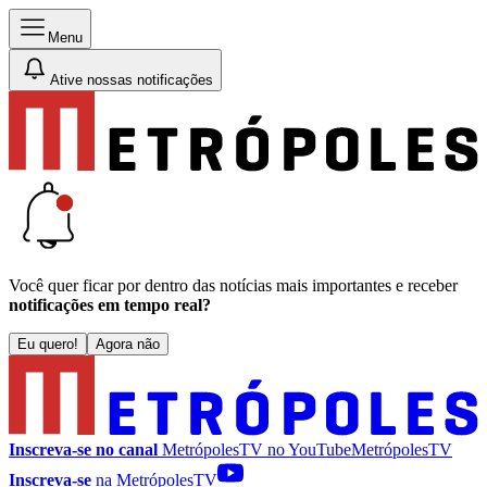
Menu
Ative nossas notificações
Você quer ficar por dentro das notícias mais importantes e receber
notificações em tempo real?
Eu quero!
Agora não
Inscreva-se no canal
MetrópolesTV no
YouTube
MetrópolesTV
Inscreva-se
na MetrópolesTV