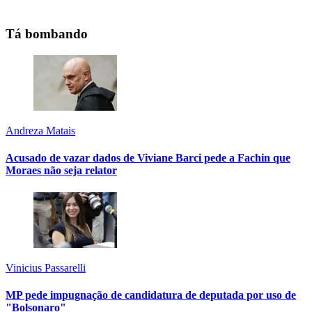
Tá bombando
Andreza Matais
Acusado de vazar dados de Viviane Barci pede a Fachin que
Moraes não seja relator
Vinicius Passarelli
MP pede impugnação de candidatura de deputada por uso de
"Bolsonaro"