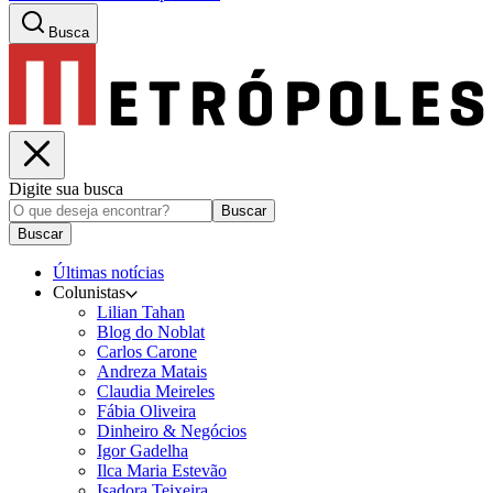
Busca
Digite sua busca
Buscar
Buscar
Últimas notícias
Colunistas
Lilian Tahan
Blog do Noblat
Carlos Carone
Andreza Matais
Claudia Meireles
Fábia Oliveira
Dinheiro & Negócios
Igor Gadelha
Ilca Maria Estevão
Isadora Teixeira