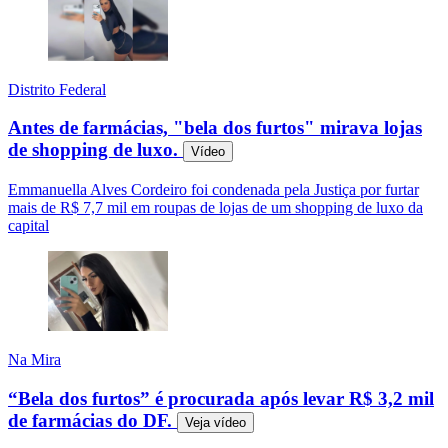
Distrito Federal
Antes de farmácias, "bela dos furtos" mirava lojas
de shopping de luxo.
Vídeo
Emmanuella Alves Cordeiro foi condenada pela Justiça por furtar
mais de R$ 7,7 mil em roupas de lojas de um shopping de luxo da
capital
Na Mira
“Bela dos furtos” é procurada após levar R$ 3,2 mil
de farmácias do DF.
Veja
vídeo