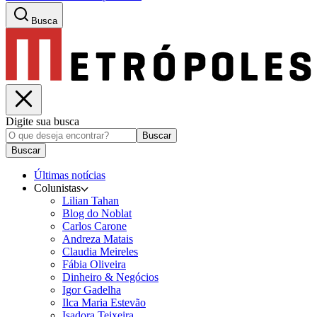
Busca
Digite sua busca
Buscar
Buscar
Últimas notícias
Colunistas
Lilian Tahan
Blog do Noblat
Carlos Carone
Andreza Matais
Claudia Meireles
Fábia Oliveira
Dinheiro & Negócios
Igor Gadelha
Ilca Maria Estevão
Isadora Teixeira