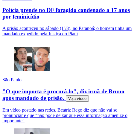
Polícia prende no DF foragido condenado a 17 anos
por feminicídio
A prisão aconteceu no sábado (1º/8), no Paranoá; o homem tinha um
mandado expedido pela Justiça do Piauí
São Paulo
"O que importa é procurá-lo", diz irmã de Bruno
após mandado de prisão.
Veja
vídeo
Em vídeo postado nas redes, Beatriz Rego diz que não vai se
pronunciar e que "não pode deixar que essa informação amenize o
importante"