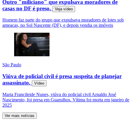
Outro "miliciano" que expulsava moradores de
casas no DF é preso.
Veja
vídeo
Homem faz parte do grupo que expulsava moradores de lotes sob
ameaças, no Sol Nascente (DF), e depois vendia os imóveis
São Paulo
Viúva de policial civil é presa suspeita de planejar
assassinato.
Vídeo
Maria Francileide Nunes, viúva do policial civil Arnaldo José
Nascimento, foi presa em Guarulhos. Vítima foi morta em janeiro de
2025
Ver mais notícias