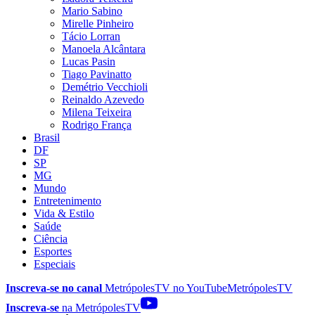
Mario Sabino
Mirelle Pinheiro
Tácio Lorran
Manoela Alcântara
Lucas Pasin
Tiago Pavinatto
Demétrio Vecchioli
Reinaldo Azevedo
Milena Teixeira
Rodrigo França
Brasil
DF
SP
MG
Mundo
Entretenimento
Vida & Estilo
Saúde
Ciência
Esportes
Especiais
Inscreva-se no canal
MetrópolesTV no
YouTube
MetrópolesTV
Inscreva-se
na MetrópolesTV