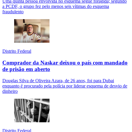
Uma quinta pessoa envolvida no esquema segue foragida; segundo
a PCDF, o grupo fez pelo menos seis vítimas do esquema
fraudulento
Distrito Federal
Comprador da Naskar deixou o país com mandado
de prisão em aberto
Douglas Silva de Oliveira Azara, de 26 anos, foi para Dubai
enquanto é procurado pela polícia por liderar esquema de desvio de
dinheiro
Distrito Federal