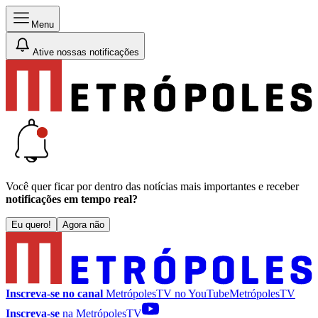
Menu
Ative nossas notificações
Você quer ficar por dentro das notícias mais importantes e receber
notificações em tempo real?
Eu quero!
Agora não
Inscreva-se no canal
MetrópolesTV no
YouTube
MetrópolesTV
Inscreva-se
na MetrópolesTV