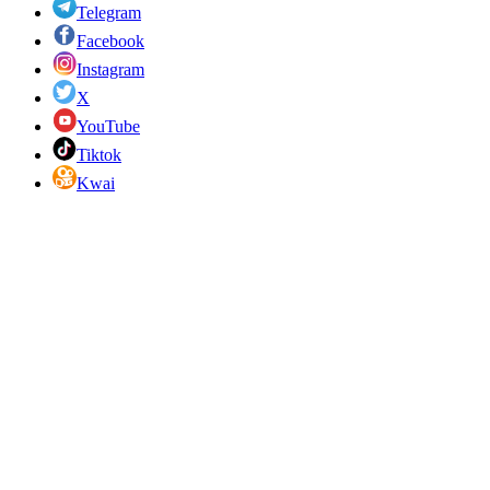
Telegram
Facebook
Instagram
X
YouTube
Tiktok
Kwai