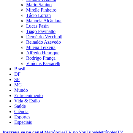
Mario Sabino
Mirelle Pinheiro
Tácio Lorran
Manoela Alcântara
Lucas Pasin
Tiago Pavinatto
Demétrio Vecchioli
Reinaldo Azevedo
Milena Teixeira
Alfredo Henrique
Rodrigo França
Vinícius Passarelli
Brasil
DF
SP
MG
Mundo
Entretenimento
Vida & Estilo
Saúde
Ciência
Esportes
Especiais
Inscreva-se no canal
MetrópolesTV no
YouTube
MetrópolesTV