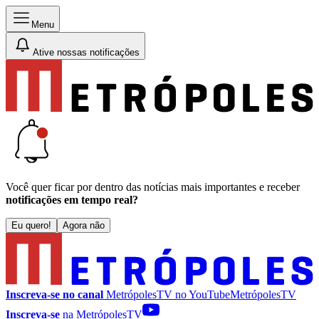
Menu
Ative nossas notificações
Você quer ficar por dentro das notícias mais importantes e receber
notificações em tempo real?
Eu quero!
Agora não
Inscreva-se no canal
MetrópolesTV no
YouTube
MetrópolesTV
Inscreva-se
na MetrópolesTV