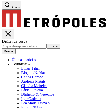
Busca
Digite sua busca
Buscar
Buscar
Últimas notícias
Colunistas
Lilian Tahan
Blog do Noblat
Carlos Carone
Andreza Matais
Claudia Meireles
Fábia Oliveira
Dinheiro & Negócios
Igor Gadelha
Ilca Maria Estevão
Isadora Teixeira