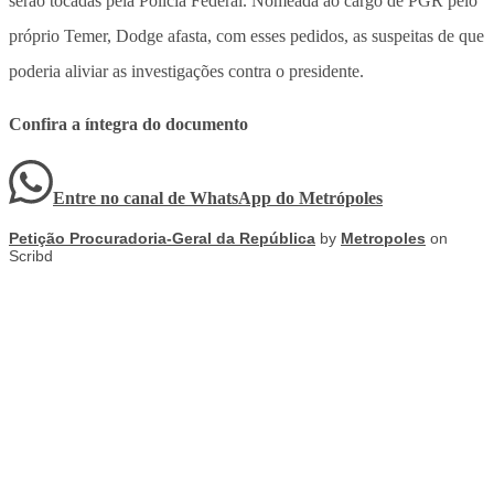
serão tocadas pela Polícia Federal. Nomeada ao cargo de PGR pelo
próprio Temer, Dodge afasta, com esses pedidos, as suspeitas de que
poderia aliviar as investigações contra o presidente.
Confira a íntegra do documento
Entre no canal de WhatsApp
do
Metrópoles
Petição Procuradoria-Geral da República
by
Metropoles
on
Scribd