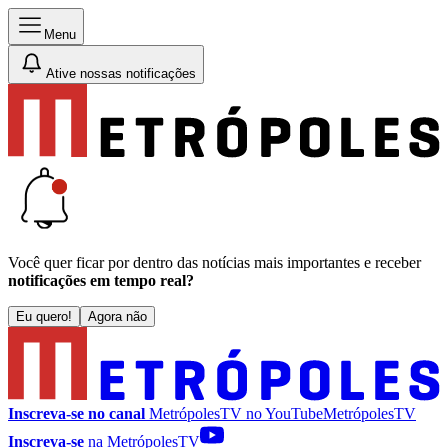
Menu
Ative nossas notificações
Você quer ficar por dentro das notícias mais importantes e receber
notificações em tempo real?
Eu quero!
Agora não
Inscreva-se no canal
MetrópolesTV no
YouTube
MetrópolesTV
Inscreva-se
na MetrópolesTV