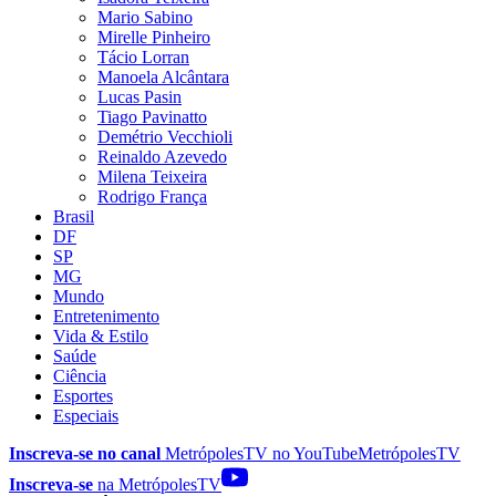
Mario Sabino
Mirelle Pinheiro
Tácio Lorran
Manoela Alcântara
Lucas Pasin
Tiago Pavinatto
Demétrio Vecchioli
Reinaldo Azevedo
Milena Teixeira
Rodrigo França
Brasil
DF
SP
MG
Mundo
Entretenimento
Vida & Estilo
Saúde
Ciência
Esportes
Especiais
Inscreva-se no canal
MetrópolesTV no
YouTube
MetrópolesTV
Inscreva-se
na MetrópolesTV