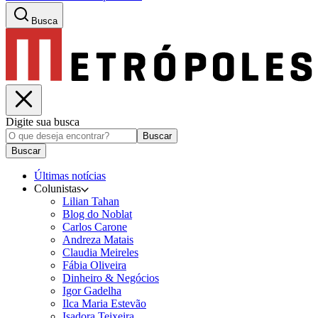
Busca
Digite sua busca
Buscar
Buscar
Últimas notícias
Colunistas
Lilian Tahan
Blog do Noblat
Carlos Carone
Andreza Matais
Claudia Meireles
Fábia Oliveira
Dinheiro & Negócios
Igor Gadelha
Ilca Maria Estevão
Isadora Teixeira