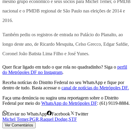
mesmo grupo econômico e seus sócios para Michel Temer, o PMDB
nacional e o PMDB regional de São Paulo nas eleições de 2014 e
2016.
Também pediu os registros de entrada no Palácio do Planalto, ao
longo deste ano, de Ricardo Mesquita, Celso Grecco, Edgar Safdie,
Coronel João Batista Lima Filho e José Yunes.
Quer ficar ligado em tudo o que rola no quadradinho? Siga o
perfil
do Metrópoles DF no Instagram
.
Receba notícias do Distrito Federal no seu WhatsApp e fique por
dentro de tudo. Basta acessar o
canal de notícias do Metrópoles DF.
Faça uma denúncia ou sugira uma reportagem sobre o Distrito
Federal por meio do
WhatsApp do Metrópoles DF
: (61) 9119-8884.
Enviar no WhatsApp
Facebook
Twitter
Michel Temer
,
PGR
,
Raquel Dodge
,
STF
Ver Comentários