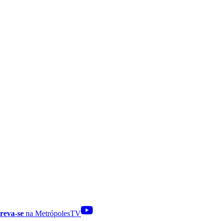
reva-se
na MetrópolesTV