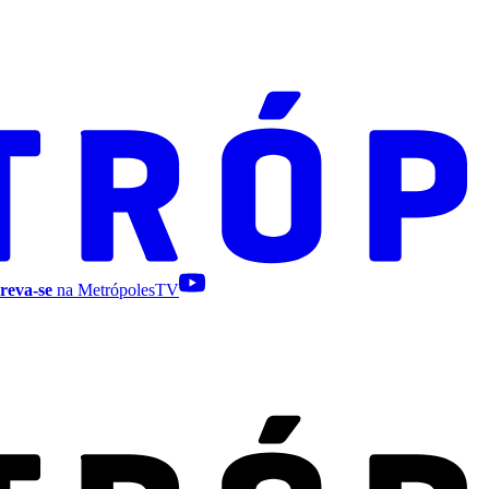
reva-se
na MetrópolesTV