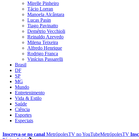
Mirelle Pinheiro
Tácio Lorran
Manoela Alcântara
Lucas Pasin
Tiago Pavinatto
Demétrio Vecchioli
Reinaldo Azevedo
Milena Teixeira
Alfredo Henrique
Rodrigo França
Vinícius Passarelli
Brasil
DF
SP
MG
Mundo
Entretenimento
Vida & Estilo
Saúde
Ciência
Esportes
Especiais
Inscreva-se no canal
MetrópolesTV no
YouTube
MetrópolesTV
Insc