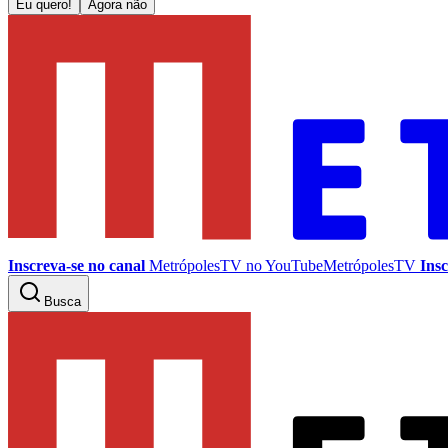
Eu quero!
Agora não
Inscreva-se no canal
MetrópolesTV no
YouTube
MetrópolesTV
Insc
Busca