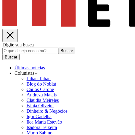
Digite sua busca
Buscar
Buscar
Últimas notícias
Colunistas
Lilian Tahan
Blog do Noblat
Carlos Carone
Andreza Matais
Claudia Meireles
Fábia Oliveira
Dinheiro & Negócios
Igor Gadelha
Ilca Maria Estevão
Isadora Teixeira
Mario Sabino