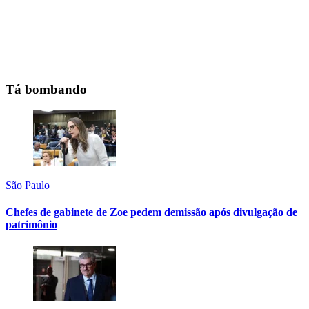
Tá bombando
São Paulo
Chefes de gabinete de Zoe pedem demissão após divulgação de
patrimônio