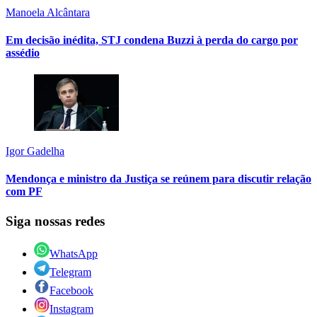
Manoela Alcântara
Em decisão inédita, STJ condena Buzzi à perda do cargo por
assédio
Igor Gadelha
Mendonça e ministro da Justiça se reúnem para discutir relação
com PF
Siga nossas redes
WhatsApp
Telegram
Facebook
Instagram