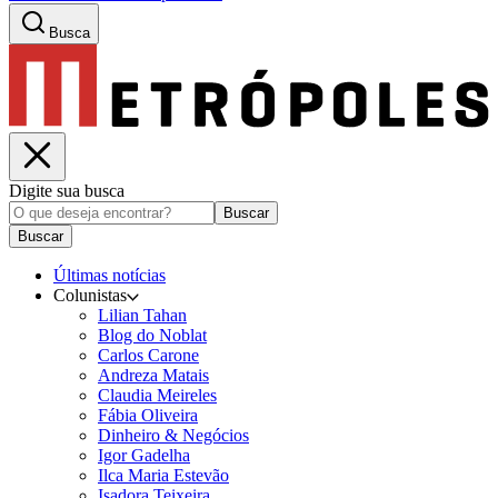
Busca
Digite sua busca
Buscar
Buscar
Últimas notícias
Colunistas
Lilian Tahan
Blog do Noblat
Carlos Carone
Andreza Matais
Claudia Meireles
Fábia Oliveira
Dinheiro & Negócios
Igor Gadelha
Ilca Maria Estevão
Isadora Teixeira