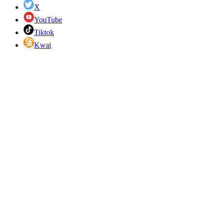
X
YouTube
Tiktok
Kwai