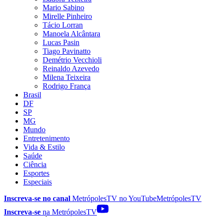
Mario Sabino
Mirelle Pinheiro
Tácio Lorran
Manoela Alcântara
Lucas Pasin
Tiago Pavinatto
Demétrio Vecchioli
Reinaldo Azevedo
Milena Teixeira
Rodrigo França
Brasil
DF
SP
MG
Mundo
Entretenimento
Vida & Estilo
Saúde
Ciência
Esportes
Especiais
Inscreva-se no canal
MetrópolesTV no
YouTube
MetrópolesTV
Inscreva-se
na MetrópolesTV