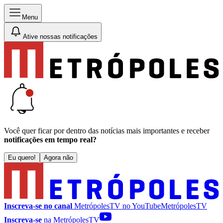
Menu
Ative nossas notificações
Você quer ficar por dentro das notícias mais importantes e receber
notificações em tempo real?
Eu quero!
Agora não
Inscreva-se no canal
MetrópolesTV no
YouTube
MetrópolesTV
Inscreva-se
na MetrópolesTV