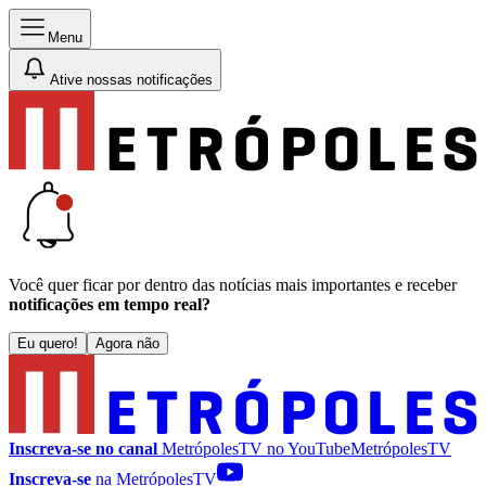
Menu
Ative nossas notificações
Você quer ficar por dentro das notícias mais importantes e receber
notificações em tempo real?
Eu quero!
Agora não
Inscreva-se no canal
MetrópolesTV no
YouTube
MetrópolesTV
Inscreva-se
na MetrópolesTV