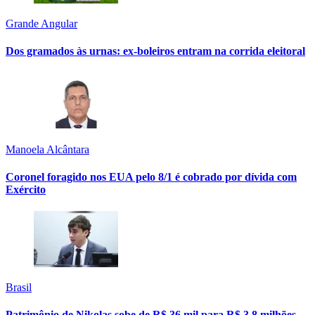
Grande Angular
Dos gramados às urnas: ex-boleiros entram na corrida eleitoral
Manoela Alcântara
Coronel foragido nos EUA pelo 8/1 é cobrado por dívida com
Exército
Brasil
Patrimônio de Nikolas sobe de R$ 36 mil para R$ 3,8 milhões