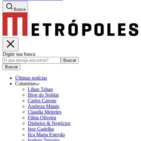
Busca
Digite sua busca
Buscar
Buscar
Últimas notícias
Colunistas
Lilian Tahan
Blog do Noblat
Carlos Carone
Andreza Matais
Claudia Meireles
Fábia Oliveira
Dinheiro & Negócios
Igor Gadelha
Ilca Maria Estevão
Isadora Teixeira