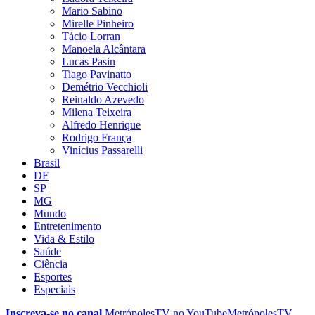
Mario Sabino
Mirelle Pinheiro
Tácio Lorran
Manoela Alcântara
Lucas Pasin
Tiago Pavinatto
Demétrio Vecchioli
Reinaldo Azevedo
Milena Teixeira
Alfredo Henrique
Rodrigo França
Vinícius Passarelli
Brasil
DF
SP
MG
Mundo
Entretenimento
Vida & Estilo
Saúde
Ciência
Esportes
Especiais
Inscreva-se no canal
MetrópolesTV no
YouTube
MetrópolesTV