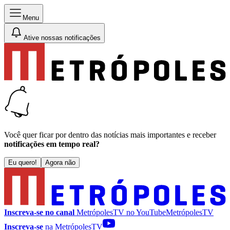
Menu
Ative nossas notificações
Você quer ficar por dentro das notícias mais importantes e receber
notificações em tempo real?
Eu quero!
Agora não
Inscreva-se no canal
MetrópolesTV no
YouTube
MetrópolesTV
Inscreva-se
na MetrópolesTV