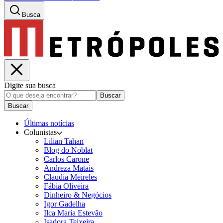
Busca
Digite sua busca
Buscar
Buscar
Últimas notícias
Colunistas
Lilian Tahan
Blog do Noblat
Carlos Carone
Andreza Matais
Claudia Meireles
Fábia Oliveira
Dinheiro & Negócios
Igor Gadelha
Ilca Maria Estevão
Isadora Teixeira