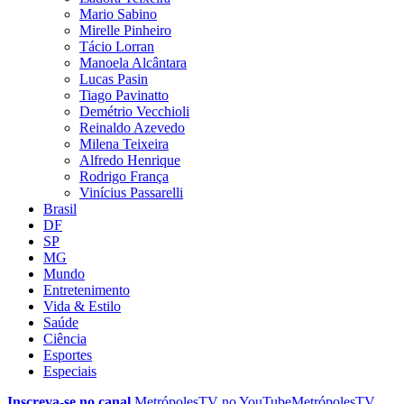
Mario Sabino
Mirelle Pinheiro
Tácio Lorran
Manoela Alcântara
Lucas Pasin
Tiago Pavinatto
Demétrio Vecchioli
Reinaldo Azevedo
Milena Teixeira
Alfredo Henrique
Rodrigo França
Vinícius Passarelli
Brasil
DF
SP
MG
Mundo
Entretenimento
Vida & Estilo
Saúde
Ciência
Esportes
Especiais
Inscreva-se no canal
MetrópolesTV no
YouTube
MetrópolesTV