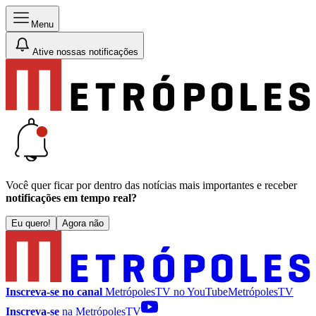
Menu
Ative nossas notificações
Você quer ficar por dentro das notícias mais importantes e receber
notificações em tempo real?
Eu quero!
Agora não
Inscreva-se no canal
MetrópolesTV no
YouTube
MetrópolesTV
Inscreva-se
na MetrópolesTV