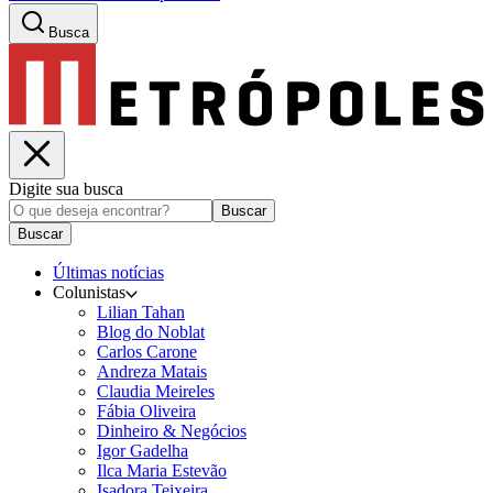
Busca
Digite sua busca
Buscar
Buscar
Últimas notícias
Colunistas
Lilian Tahan
Blog do Noblat
Carlos Carone
Andreza Matais
Claudia Meireles
Fábia Oliveira
Dinheiro & Negócios
Igor Gadelha
Ilca Maria Estevão
Isadora Teixeira