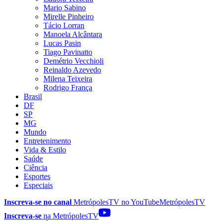
Mario Sabino
Mirelle Pinheiro
Tácio Lorran
Manoela Alcântara
Lucas Pasin
Tiago Pavinatto
Demétrio Vecchioli
Reinaldo Azevedo
Milena Teixeira
Rodrigo França
Brasil
DF
SP
MG
Mundo
Entretenimento
Vida & Estilo
Saúde
Ciência
Esportes
Especiais
Inscreva-se no canal
MetrópolesTV no
YouTube
MetrópolesTV
Inscreva-se
na MetrópolesTV