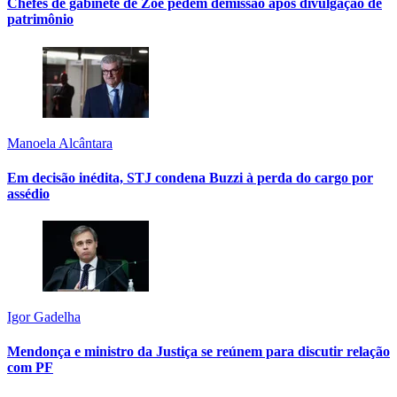
Chefes de gabinete de Zoe pedem demissão após divulgação de
patrimônio
Manoela Alcântara
Em decisão inédita, STJ condena Buzzi à perda do cargo por
assédio
Igor Gadelha
Mendonça e ministro da Justiça se reúnem para discutir relação
com PF