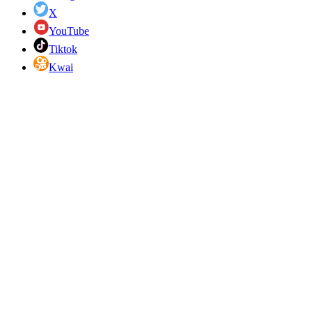
X
YouTube
Tiktok
Kwai