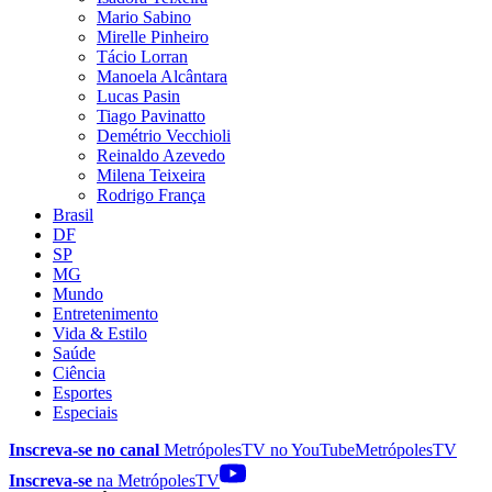
Mario Sabino
Mirelle Pinheiro
Tácio Lorran
Manoela Alcântara
Lucas Pasin
Tiago Pavinatto
Demétrio Vecchioli
Reinaldo Azevedo
Milena Teixeira
Rodrigo França
Brasil
DF
SP
MG
Mundo
Entretenimento
Vida & Estilo
Saúde
Ciência
Esportes
Especiais
Inscreva-se no canal
MetrópolesTV no
YouTube
MetrópolesTV
Inscreva-se
na MetrópolesTV