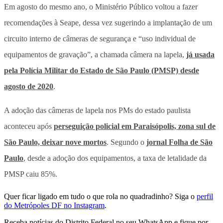
Em agosto do mesmo ano, o Ministério Público voltou a fazer
recomendações à Seape, dessa vez sugerindo a implantação de um
circuito interno de câmeras de segurança e “uso individual de
equipamentos de gravação”, a chamada câmera na lapela,
já usada
pela Polícia Militar do Estado de São Paulo (PMSP) desde
agosto de 2020
.
A adoção das câmeras de lapela nos PMs do estado paulista
aconteceu após
perseguição policial em Paraisópolis, zona sul de
São Paulo, deixar nove mortos
. Segundo o
jornal Folha de São
Paulo
, desde a adoção dos equipamentos, a taxa de letalidade da
PMSP caiu 85%.
Quer ficar ligado em tudo o que rola no quadradinho? Siga o
perfil
do Metrópoles DF no Instagram
.
Receba notícias do Distrito Federal no seu WhatsApp e fique por