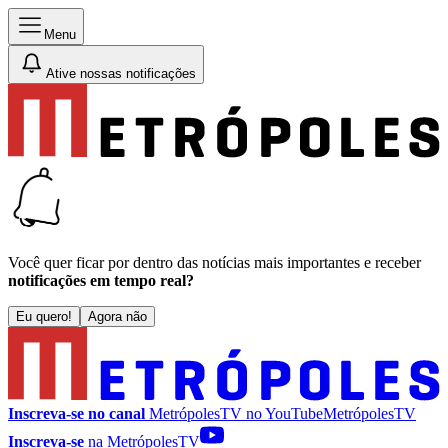
Menu
Ative nossas notificações
Você quer ficar por dentro das notícias mais importantes e receber
notificações em tempo real?
Eu quero!
Agora não
Inscreva-se no canal
MetrópolesTV no
YouTube
MetrópolesTV
Inscreva-se
na MetrópolesTV