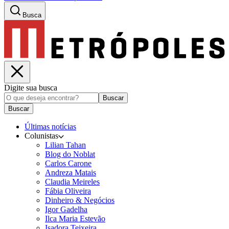
Busca
Digite sua busca
Buscar
Buscar
Últimas notícias
Colunistas
Lilian Tahan
Blog do Noblat
Carlos Carone
Andreza Matais
Claudia Meireles
Fábia Oliveira
Dinheiro & Negócios
Igor Gadelha
Ilca Maria Estevão
Isadora Teixeira