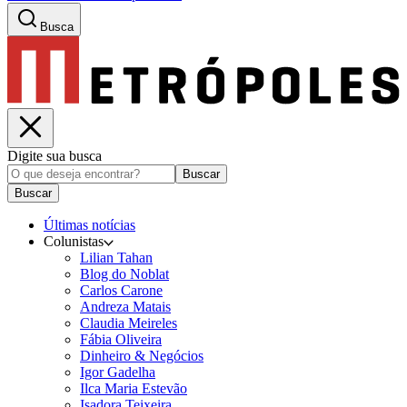
Busca
Digite sua busca
Buscar
Buscar
Últimas notícias
Colunistas
Lilian Tahan
Blog do Noblat
Carlos Carone
Andreza Matais
Claudia Meireles
Fábia Oliveira
Dinheiro & Negócios
Igor Gadelha
Ilca Maria Estevão
Isadora Teixeira