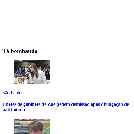
Tá bombando
São Paulo
Chefes de gabinete de Zoe pedem demissão após divulgação de
patrimônio