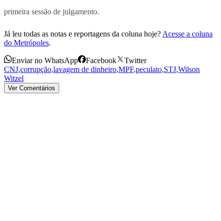
primeira sessão de julgamento.
Já leu todas as notas e reportagens da coluna hoje?
Acesse a coluna
do Metrópoles
.
Enviar no WhatsApp
Facebook
Twitter
CNJ
,
corrupção
,
lavagem de dinheiro
,
MPF
,
peculato
,
STJ
,
Wilson
Witzel
Ver Comentários