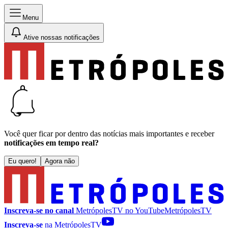
Menu
Ative nossas notificações
Você quer ficar por dentro das notícias mais importantes e receber
notificações em tempo real?
Eu quero!
Agora não
Inscreva-se no canal
MetrópolesTV no
YouTube
MetrópolesTV
Inscreva-se
na MetrópolesTV