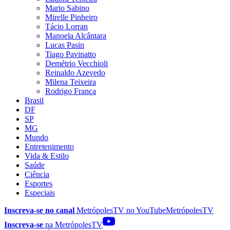
Mario Sabino
Mirelle Pinheiro
Tácio Lorran
Manoela Alcântara
Lucas Pasin
Tiago Pavinatto
Demétrio Vecchioli
Reinaldo Azevedo
Milena Teixeira
Rodrigo França
Brasil
DF
SP
MG
Mundo
Entretenimento
Vida & Estilo
Saúde
Ciência
Esportes
Especiais
Inscreva-se no canal
MetrópolesTV no
YouTube
MetrópolesTV
Inscreva-se
na MetrópolesTV