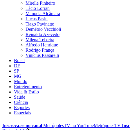
Mirelle Pinheiro
Tácio Lorran
Manoela Alcântara
Lucas Pasin
Tiago Pavinatto
Demétrio Vecchioli
Reinaldo Azevedo
Milena Teixeira
Alfredo Henrique
Rodrigo França
Vinícius Passarelli
Brasil
DF
SP
MG
Mundo
Entretenimento
Vida & Estilo
Saúde
Ciência
Esportes
Especiais
Inscreva-se no canal
MetrópolesTV no
YouTube
MetrópolesTV
Insc