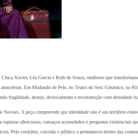
 Chica Xavier, Léa Garcia e Ruth de Souza, mulheres que transformaram
 atmosferas. Em Mudando de Pele, no Teatro do Sesc Ginástico, no Rio 
sando fragilidade, desejo, deslocamento e reconstrução com densidade h
a de Novaes. A peça compreende que identidade não é um território est
rupturas silenciosas, cansaços acumulados e perguntas existenciais que
fáceis. Pelo contrário, convida o público a permanecer dentro das con