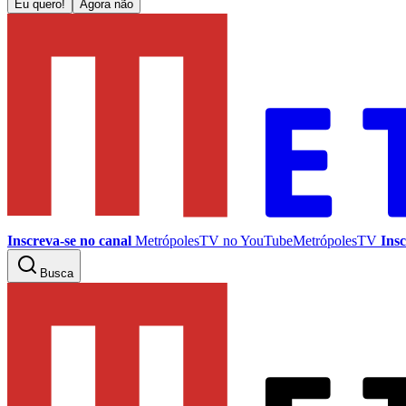
Eu quero!
Agora não
Inscreva-se no canal
MetrópolesTV no
YouTube
MetrópolesTV
Insc
Busca