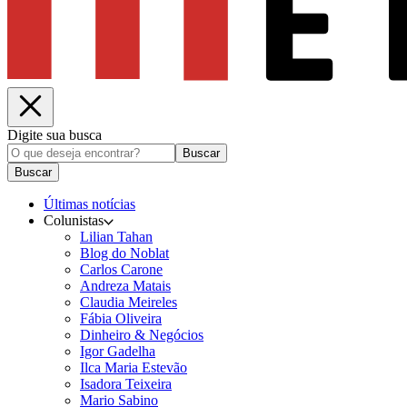
Digite sua busca
Buscar
Buscar
Últimas notícias
Colunistas
Lilian Tahan
Blog do Noblat
Carlos Carone
Andreza Matais
Claudia Meireles
Fábia Oliveira
Dinheiro & Negócios
Igor Gadelha
Ilca Maria Estevão
Isadora Teixeira
Mario Sabino