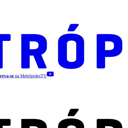
reva-se
na MetrópolesTV