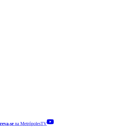
reva-se
na MetrópolesTV