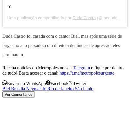
?
Uma publicação compartilhada por
Duda Castro
(@thedudacastro) em
Duda Castro foi casada com o cantor Biel, mas após uma série de
brigas no ano passado, com direito a denúncias de agressão, eles
terminaram.
Receba notícias do Metrópoles no seu
Telegram
e fique por dentro
de tudo! Basta acessar o canal:
https://t.me/metropolesurgente
.
Enviar no WhatsApp
Facebook
Twitter
Biel
,
Brasília
,
Neymar Jr.
,
Rio de Janeiro
,
São Paulo
Ver Comentários