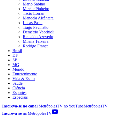
Mario Sabino
Mirelle Pinheiro
Tácio Lorran
Manoela Alcântara
Lucas Pasin
Tiago Pavinatto
Demétrio Vecchioli
Reinaldo Azevedo
Milena Teixeira
Rodrigo França
Brasil
DF
SP
MG
Mundo
Entretenimento
Vida & Estilo
Saúde
Ciência
Esportes
Especiais
Inscreva-se no canal
MetrópolesTV no
YouTube
MetrópolesTV
Inscreva-se
na MetrópolesTV