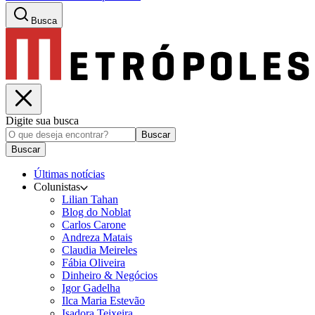
Busca
Digite sua busca
Buscar
Buscar
Últimas notícias
Colunistas
Lilian Tahan
Blog do Noblat
Carlos Carone
Andreza Matais
Claudia Meireles
Fábia Oliveira
Dinheiro & Negócios
Igor Gadelha
Ilca Maria Estevão
Isadora Teixeira