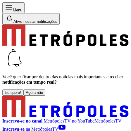
Menu
Ative nossas notificações
Você quer ficar por dentro das notícias mais importantes e receber
notificações em tempo real?
Eu quero!
Agora não
Inscreva-se no canal
MetrópolesTV no
YouTube
MetrópolesTV
Inscreva-se
na MetrópolesTV