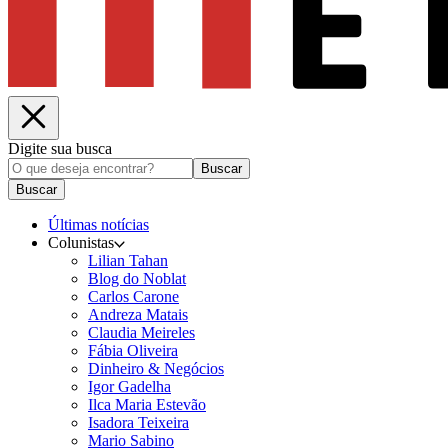
Digite sua busca
Buscar
Buscar
Últimas notícias
Colunistas
Lilian Tahan
Blog do Noblat
Carlos Carone
Andreza Matais
Claudia Meireles
Fábia Oliveira
Dinheiro & Negócios
Igor Gadelha
Ilca Maria Estevão
Isadora Teixeira
Mario Sabino