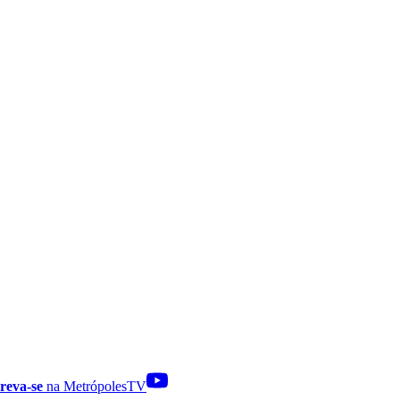
reva-se
na MetrópolesTV