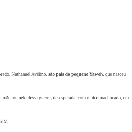
orado, Nathanaël Avëlino,
são pais do pequeno Yaweh
, que nasceu
E a mãe no meio dessa guerra, desesperada, com o bico machucado, em
 SIM