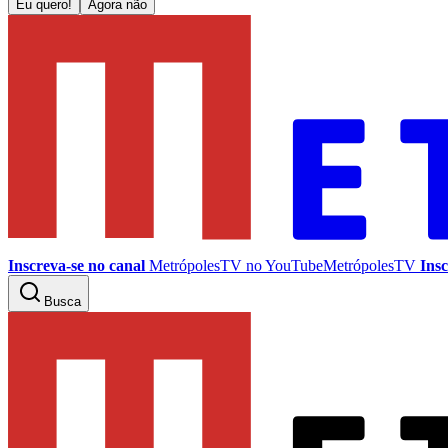
Eu quero!
Agora não
Inscreva-se no canal
MetrópolesTV no
YouTube
MetrópolesTV
Insc
Busca