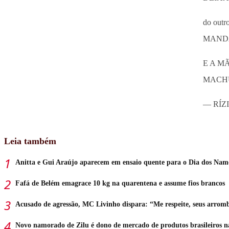
do ou
MANDA
E A M
MACH
— RÍZI
Leia também
Anitta e Gui Araújo aparecem em ensaio quente para o Dia dos Nam
Fafá de Belém emagrace 10 kg na quarentena e assume fios brancos
Acusado de agressão, MC Livinho dispara: “Me respeite, seus arrom
Novo namorado de Zilu é dono de mercado de produtos brasileiros n