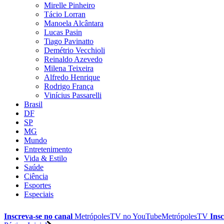
Mirelle Pinheiro
Tácio Lorran
Manoela Alcântara
Lucas Pasin
Tiago Pavinatto
Demétrio Vecchioli
Reinaldo Azevedo
Milena Teixeira
Alfredo Henrique
Rodrigo França
Vinícius Passarelli
Brasil
DF
SP
MG
Mundo
Entretenimento
Vida & Estilo
Saúde
Ciência
Esportes
Especiais
Inscreva-se no canal
MetrópolesTV no
YouTube
MetrópolesTV
Insc