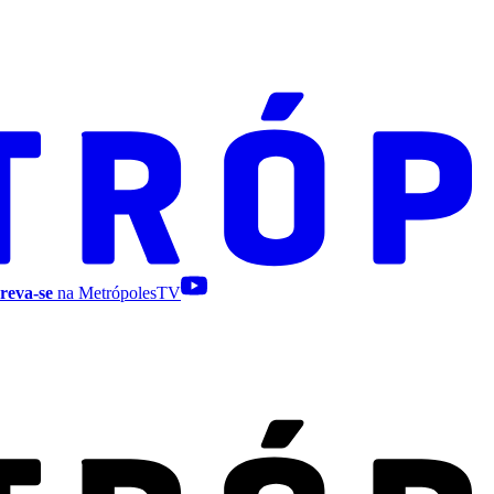
reva-se
na MetrópolesTV