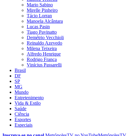
Mario Sabino
Mirelle Pinheiro
Tácio Lorran
Manoela Alcântara
Lucas Pasin
Tiago Pavinatto
Demétrio Vecchioli
Reinaldo Azevedo
Milena Teixeira
Alfredo Henrique
Rodrigo França
Vinícius Passarelli
Brasil
DF
SP
MG
Mundo
Entretenimento
Vida & Estilo
Saúde
Ciência
Esportes
Especiais
Inscreva-se no canal
MetrópolesTV no
YouTube
MetrópolesTV