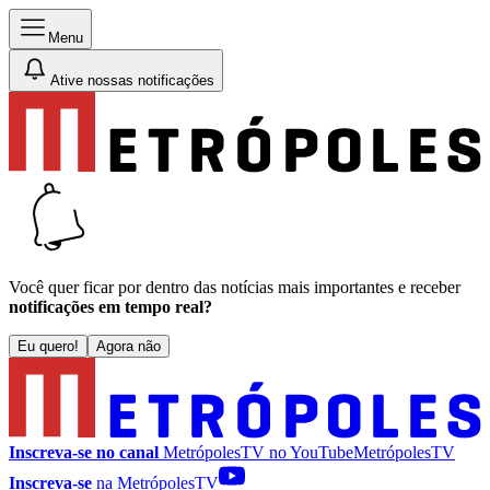
Menu
Ative nossas notificações
Você quer ficar por dentro das notícias mais importantes e receber
notificações em tempo real?
Eu quero!
Agora não
Inscreva-se no canal
MetrópolesTV no
YouTube
MetrópolesTV
Inscreva-se
na MetrópolesTV