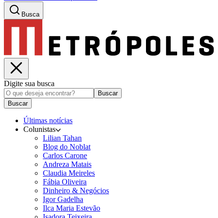
Busca
Digite sua busca
Buscar
Buscar
Últimas notícias
Colunistas
Lilian Tahan
Blog do Noblat
Carlos Carone
Andreza Matais
Claudia Meireles
Fábia Oliveira
Dinheiro & Negócios
Igor Gadelha
Ilca Maria Estevão
Isadora Teixeira