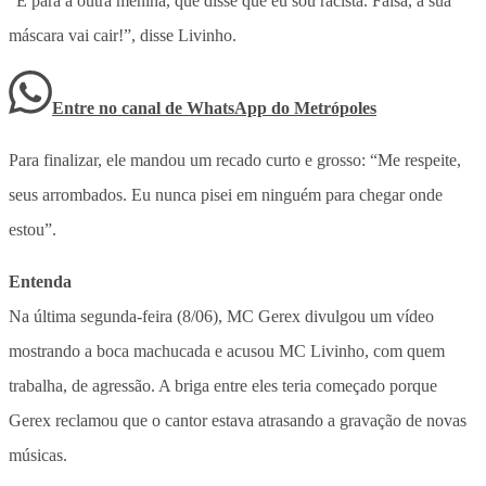
“E para a outra menina, que disse que eu sou racista. Falsa, a sua
máscara vai cair!”, disse Livinho.
Entre no canal de WhatsApp
do
Metrópoles
Para finalizar, ele mandou um recado curto e grosso: “Me respeite,
seus arrombados. Eu nunca pisei em ninguém para chegar onde
estou”.
Entenda
Na última segunda-feira (8/06), MC Gerex divulgou um vídeo
mostrando a boca machucada e acusou MC Livinho, com quem
trabalha, de agressão. A briga entre eles teria começado porque
Gerex reclamou que o cantor estava atrasando a gravação de novas
músicas.