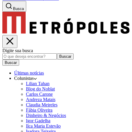
Busca
Digite sua busca
Buscar
Buscar
Últimas notícias
Colunistas
Lilian Tahan
Blog do Noblat
Carlos Carone
Andreza Matais
Claudia Meireles
Fábia Oliveira
Dinheiro & Negócios
Igor Gadelha
Ilca Maria Estevão
Isadora Teixeira