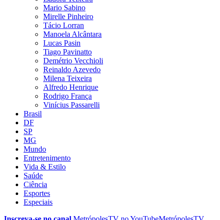
Mario Sabino
Mirelle Pinheiro
Tácio Lorran
Manoela Alcântara
Lucas Pasin
Tiago Pavinatto
Demétrio Vecchioli
Reinaldo Azevedo
Milena Teixeira
Alfredo Henrique
Rodrigo França
Vinícius Passarelli
Brasil
DF
SP
MG
Mundo
Entretenimento
Vida & Estilo
Saúde
Ciência
Esportes
Especiais
Inscreva-se no canal
MetrópolesTV no
YouTube
MetrópolesTV