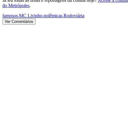
Já leu todas as notas e reportagens da coluna hoje?
Acesse a coluna
do Metrópoles
.
famosos
,
MC Livinho
,
polêmicas
,
Rodoviária
Ver Comentários