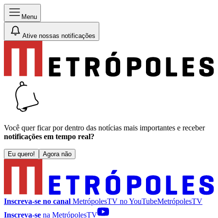
Menu
Ative nossas notificações
Você quer ficar por dentro das notícias mais importantes e receber
notificações em tempo real?
Eu quero!
Agora não
Inscreva-se no canal
MetrópolesTV no
YouTube
MetrópolesTV
Inscreva-se
na MetrópolesTV