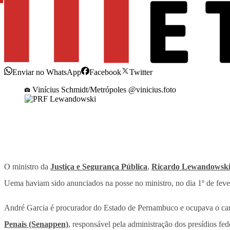
Enviar no WhatsApp
Facebook
Twitter
Vinícius Schmidt/Metrópoles @vinicius.foto
O ministro da
Justiça e Segurança Pública
,
Ricardo Lewandowsk
Uema haviam sido anunciados na posse no ministro, no dia 1º de feve
André Garcia é procurador do Estado de Pernambuco e ocupava o carg
Penais (Senappen)
, responsável pela administração dos presídios fe