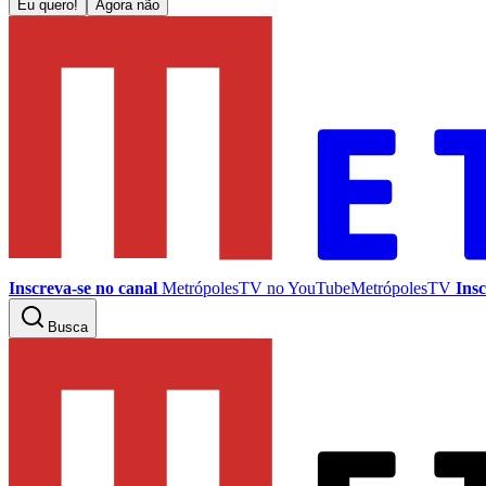
Eu quero!
Agora não
Inscreva-se no canal
MetrópolesTV no
YouTube
MetrópolesTV
Insc
Busca