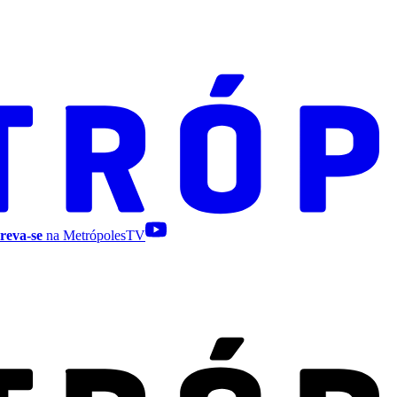
reva-se
na MetrópolesTV