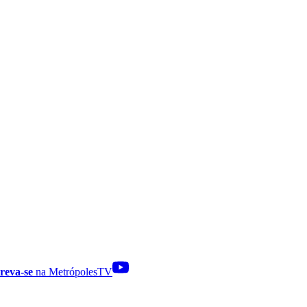
reva-se
na MetrópolesTV