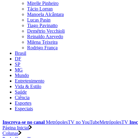
Mirelle Pinheiro
Tácio Lorran
Manoela Alcântara
Lucas Pasin
Tiago Pavinatto
Demétrio Vecchioli
Reinaldo Azevedo
Milena Teixeira
Rodrigo França
Brasil
DF
SP
MG
Mundo
Entretenimento
Vida & Estilo
Saúde
Ciência
Esportes
Especiais
Inscreva-se no canal
MetrópolesTV no
YouTube
MetrópolesTV
Insc
Página Inicial
Colunas