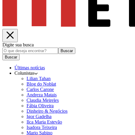
Digite sua busca
Buscar
Buscar
Últimas notícias
Colunistas
Lilian Tahan
Blog do Noblat
Carlos Carone
Andreza Matais
Claudia Meireles
Fábia Oliveira
Dinheiro & Negócios
Igor Gadelha
Ilca Maria Estevão
Isadora Teixeira
Mario Sabino