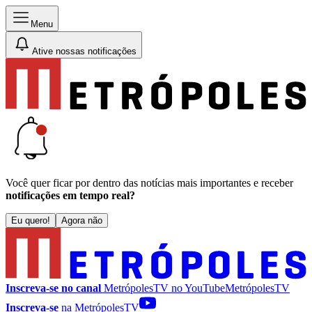
Menu
Ative nossas notificações
Você quer ficar por dentro das notícias mais importantes e receber
notificações em tempo real?
Eu quero!
Agora não
Inscreva-se no canal
MetrópolesTV no
YouTube
MetrópolesTV
Inscreva-se
na MetrópolesTV