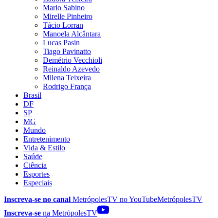
Mario Sabino
Mirelle Pinheiro
Tácio Lorran
Manoela Alcântara
Lucas Pasin
Tiago Pavinatto
Demétrio Vecchioli
Reinaldo Azevedo
Milena Teixeira
Rodrigo França
Brasil
DF
SP
MG
Mundo
Entretenimento
Vida & Estilo
Saúde
Ciência
Esportes
Especiais
Inscreva-se no canal
MetrópolesTV no
YouTube
MetrópolesTV
Inscreva-se
na MetrópolesTV