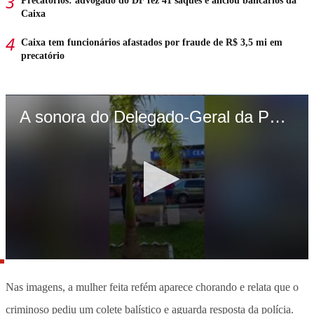
Precatórios: advogado do DF fez 41 saques e aliciou bancários da
Caixa
Caixa tem funcionários afastados por fraude de R$ 3,5 mi em
precatório
Nas imagens, a mulher feita refém aparece chorando e relata que o
criminoso pediu um colete balístico e aguarda resposta da polícia.