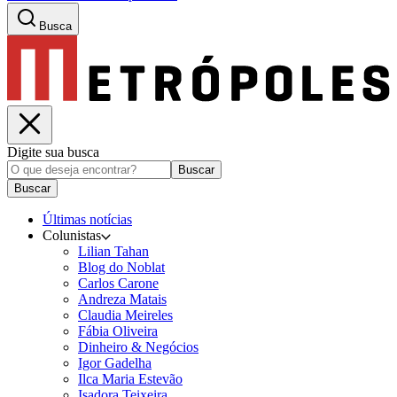
Busca
Digite sua busca
Buscar
Buscar
Últimas notícias
Colunistas
Lilian Tahan
Blog do Noblat
Carlos Carone
Andreza Matais
Claudia Meireles
Fábia Oliveira
Dinheiro & Negócios
Igor Gadelha
Ilca Maria Estevão
Isadora Teixeira