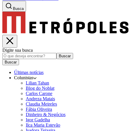
Busca
Digite sua busca
Buscar
Buscar
Últimas notícias
Colunistas
Lilian Tahan
Blog do Noblat
Carlos Carone
Andreza Matais
Claudia Meireles
Fábia Oliveira
Dinheiro & Negócios
Igor Gadelha
Ilca Maria Estevão
Isadora Teixeira