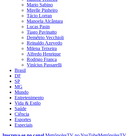
Mario Sabino
Mirelle Pinheiro
Tácio Lorran
Manoela Alcântara
Lucas Pasin
Tiago Pavinatto
Demétrio Vecchioli
Reinaldo Azevedo
Milena Teixeira
Alfredo Henrique
Rodrigo França
Vinícius Passarelli
Brasil
DF
SP
MG
Mundo
Entretenimento
Vida & Estilo
Saúde
Ciência
Esportes
Especiais
Inscreva-se no canal
MetrópolesTV no
YouTube
MetrópolesTV