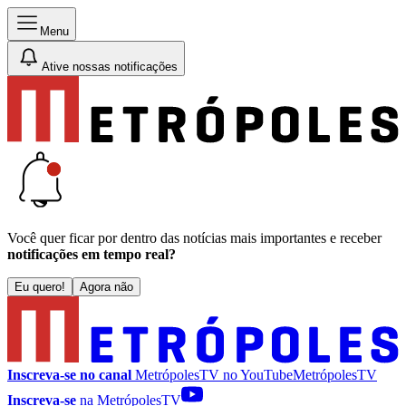
Menu
Ative nossas notificações
Você quer ficar por dentro das notícias mais importantes e receber
notificações em tempo real?
Eu quero!
Agora não
Inscreva-se no canal
MetrópolesTV no
YouTube
MetrópolesTV
Inscreva-se
na MetrópolesTV