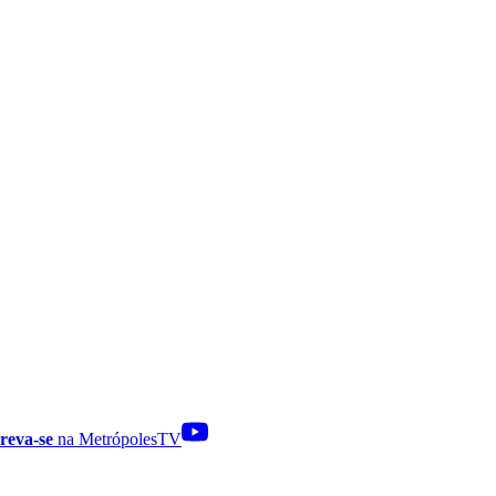
reva-se
na MetrópolesTV