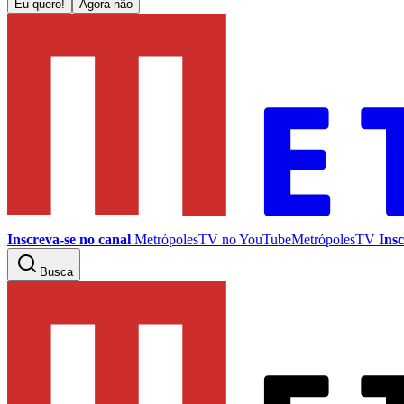
Eu quero!
Agora não
Inscreva-se no canal
MetrópolesTV no
YouTube
MetrópolesTV
Insc
Busca