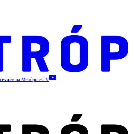
reva-se
na MetrópolesTV