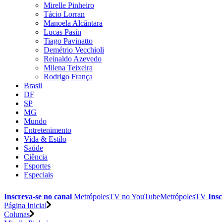
Mirelle Pinheiro
Tácio Lorran
Manoela Alcântara
Lucas Pasin
Tiago Pavinatto
Demétrio Vecchioli
Reinaldo Azevedo
Milena Teixeira
Rodrigo França
Brasil
DF
SP
MG
Mundo
Entretenimento
Vida & Estilo
Saúde
Ciência
Esportes
Especiais
Inscreva-se no canal
MetrópolesTV no
YouTube
MetrópolesTV
Insc
Página Inicial
Colunas