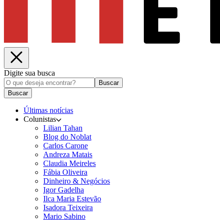
Digite sua busca
Buscar
Buscar
Últimas notícias
Colunistas
Lilian Tahan
Blog do Noblat
Carlos Carone
Andreza Matais
Claudia Meireles
Fábia Oliveira
Dinheiro & Negócios
Igor Gadelha
Ilca Maria Estevão
Isadora Teixeira
Mario Sabino