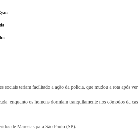
Ryan
ada
lto
 sociais teriam facilitado a ação da polícia, que mudou a rota após veri
ncada, enquanto os homens dormiam tranquilamente nos cômodos da casa
eridos de Maresias para São Paulo (SP).