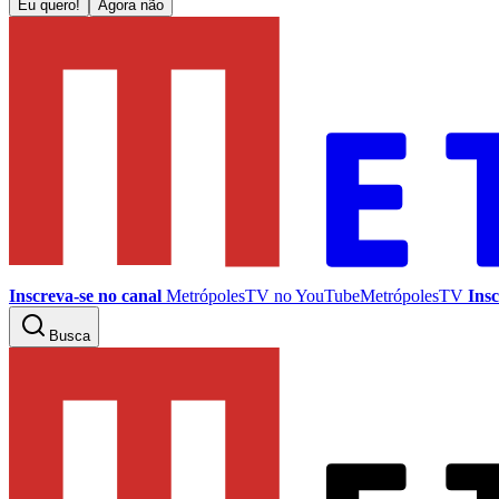
Eu quero!
Agora não
Inscreva-se no canal
MetrópolesTV no
YouTube
MetrópolesTV
Insc
Busca