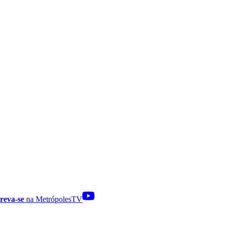
reva-se
na MetrópolesTV