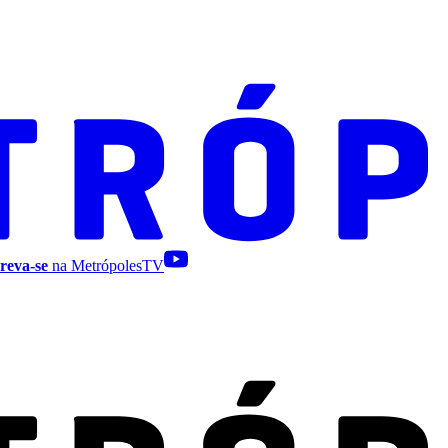
reva-se
na MetrópolesTV