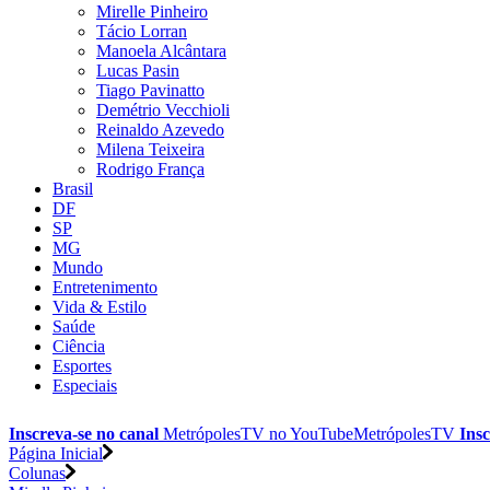
Mirelle Pinheiro
Tácio Lorran
Manoela Alcântara
Lucas Pasin
Tiago Pavinatto
Demétrio Vecchioli
Reinaldo Azevedo
Milena Teixeira
Rodrigo França
Brasil
DF
SP
MG
Mundo
Entretenimento
Vida & Estilo
Saúde
Ciência
Esportes
Especiais
Inscreva-se no canal
MetrópolesTV no
YouTube
MetrópolesTV
Insc
Página Inicial
Colunas