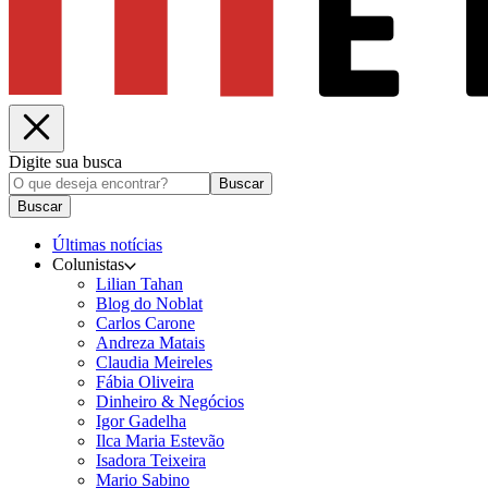
Digite sua busca
Buscar
Buscar
Últimas notícias
Colunistas
Lilian Tahan
Blog do Noblat
Carlos Carone
Andreza Matais
Claudia Meireles
Fábia Oliveira
Dinheiro & Negócios
Igor Gadelha
Ilca Maria Estevão
Isadora Teixeira
Mario Sabino