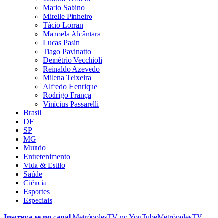
Mario Sabino
Mirelle Pinheiro
Tácio Lorran
Manoela Alcântara
Lucas Pasin
Tiago Pavinatto
Demétrio Vecchioli
Reinaldo Azevedo
Milena Teixeira
Alfredo Henrique
Rodrigo França
Vinícius Passarelli
Brasil
DF
SP
MG
Mundo
Entretenimento
Vida & Estilo
Saúde
Ciência
Esportes
Especiais
Inscreva-se no canal
MetrópolesTV no
YouTube
MetrópolesTV