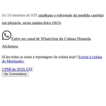
Os 10 ministros do STF
analisam o referendo da medida cautelar
em plenário, nesta quinta-feira (26/3)
.
Entre no canal de WhatsApp
da
Coluna Manoela
Alcântara
Já leu todas as notas e reportagens da coluna hoje?
Acesse a coluna
do Metrópoles
.
CPMI do INSS
,
STF
Ver Comentários