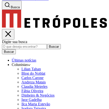
Busca
Digite sua busca
Buscar
Buscar
Últimas notícias
Colunistas
Lilian Tahan
Blog do Noblat
Carlos Carone
Andreza Matais
Claudia Meireles
Fábia Oliveira
Dinheiro & Negócios
Igor Gadelha
Ilca Maria Estevão
Isadora Teixeira