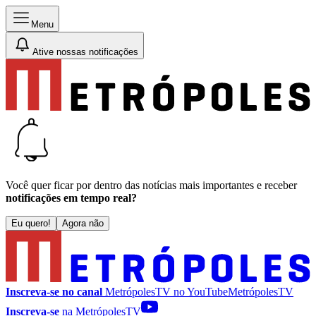
Menu
Ative nossas notificações
Você quer ficar por dentro das notícias mais importantes e receber
notificações em tempo real?
Eu quero!
Agora não
Inscreva-se no canal
MetrópolesTV no
YouTube
MetrópolesTV
Inscreva-se
na MetrópolesTV