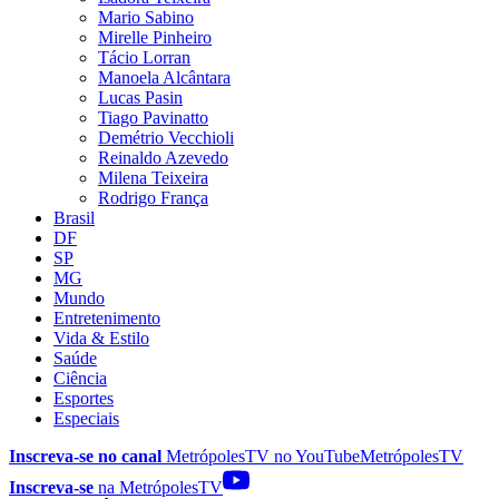
Mario Sabino
Mirelle Pinheiro
Tácio Lorran
Manoela Alcântara
Lucas Pasin
Tiago Pavinatto
Demétrio Vecchioli
Reinaldo Azevedo
Milena Teixeira
Rodrigo França
Brasil
DF
SP
MG
Mundo
Entretenimento
Vida & Estilo
Saúde
Ciência
Esportes
Especiais
Inscreva-se no canal
MetrópolesTV no
YouTube
MetrópolesTV
Inscreva-se
na MetrópolesTV