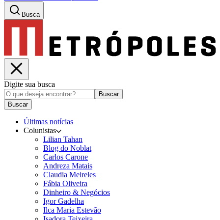
Busca
Digite sua busca
Buscar
Buscar
Últimas notícias
Colunistas
Lilian Tahan
Blog do Noblat
Carlos Carone
Andreza Matais
Claudia Meireles
Fábia Oliveira
Dinheiro & Negócios
Igor Gadelha
Ilca Maria Estevão
Isadora Teixeira