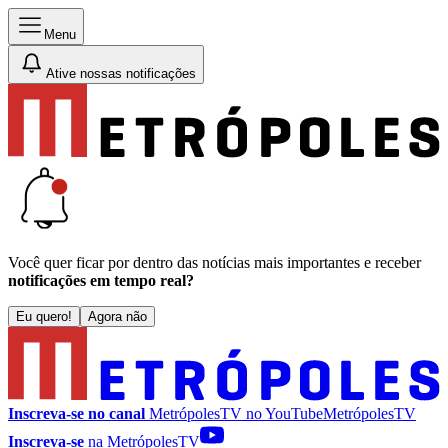
Menu
Ative nossas notificações
Você quer ficar por dentro das notícias mais importantes e receber
notificações em tempo real?
Eu quero!
Agora não
Inscreva-se no canal
MetrópolesTV no
YouTube
MetrópolesTV
Inscreva-se
na MetrópolesTV