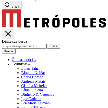
Busca
Digite sua busca
Buscar
Buscar
Últimas notícias
Colunistas
Lilian Tahan
Blog do Noblat
Carlos Carone
Andreza Matais
Claudia Meireles
Fábia Oliveira
Dinheiro & Negócios
Igor Gadelha
Ilca Maria Estevão
Isadora Teixeira