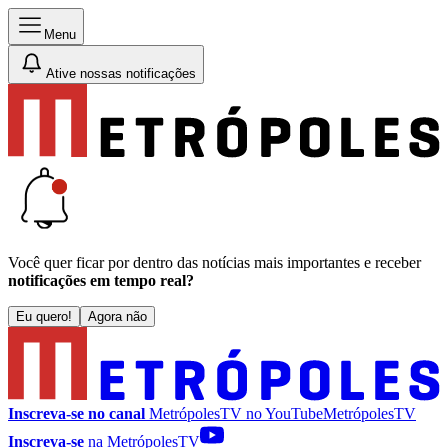
Menu
Ative nossas notificações
Você quer ficar por dentro das notícias mais importantes e receber
notificações em tempo real?
Eu quero!
Agora não
Inscreva-se no canal
MetrópolesTV no
YouTube
MetrópolesTV
Inscreva-se
na MetrópolesTV