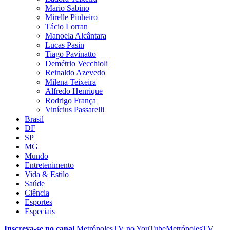
Mario Sabino
Mirelle Pinheiro
Tácio Lorran
Manoela Alcântara
Lucas Pasin
Tiago Pavinatto
Demétrio Vecchioli
Reinaldo Azevedo
Milena Teixeira
Alfredo Henrique
Rodrigo França
Vinícius Passarelli
Brasil
DF
SP
MG
Mundo
Entretenimento
Vida & Estilo
Saúde
Ciência
Esportes
Especiais
Inscreva-se no canal
MetrópolesTV no
YouTube
MetrópolesTV