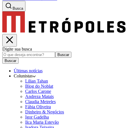
Busca
Digite sua busca
Buscar
Buscar
Últimas notícias
Colunistas
Lilian Tahan
Blog do Noblat
Carlos Carone
Andreza Matais
Claudia Meireles
Fábia Oliveira
Dinheiro & Negócios
Igor Gadelha
Ilca Maria Estevão
Isadora Teixeira