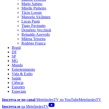
Mario Sabino
Mirelle Pinheiro
Tácio Lorran
Manoela Alcântara
Lucas Pasin
Tiago Pavinatto
Demétrio Vecchioli
Reinaldo Azevedo
Milena Teixeira
Rodrigo França
Brasil
DF
SP
MG
Mundo
Entretenimento
Vida & Estilo
Saúde
Ciência
Esportes
Especiais
Inscreva-se no canal
MetrópolesTV no
YouTube
MetrópolesTV
Inscreva-se
na MetrópolesTV