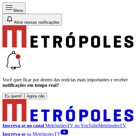
Menu
Ative nossas notificações
Você quer ficar por dentro das notícias mais importantes e receber
notificações em tempo real?
Eu quero!
Agora não
Inscreva-se no canal
MetrópolesTV no
YouTube
MetrópolesTV
Inscreva-se
na MetrópolesTV