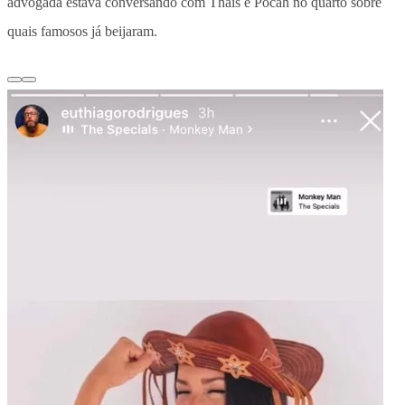
advogada estava conversando com Thaís e Pocah no quarto sobre
quais famosos já beijaram.