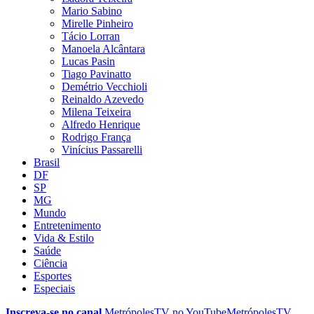
Mario Sabino
Mirelle Pinheiro
Tácio Lorran
Manoela Alcântara
Lucas Pasin
Tiago Pavinatto
Demétrio Vecchioli
Reinaldo Azevedo
Milena Teixeira
Alfredo Henrique
Rodrigo França
Vinícius Passarelli
Brasil
DF
SP
MG
Mundo
Entretenimento
Vida & Estilo
Saúde
Ciência
Esportes
Especiais
Inscreva-se no canal
MetrópolesTV no
YouTube
MetrópolesTV