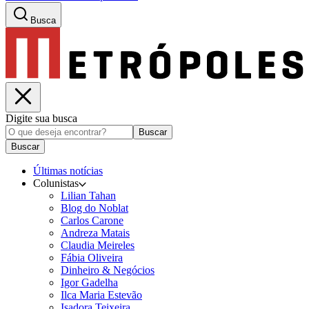
Busca
Digite sua busca
Buscar
Buscar
Últimas notícias
Colunistas
Lilian Tahan
Blog do Noblat
Carlos Carone
Andreza Matais
Claudia Meireles
Fábia Oliveira
Dinheiro & Negócios
Igor Gadelha
Ilca Maria Estevão
Isadora Teixeira