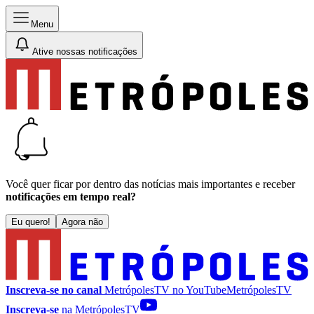
Menu
Ative nossas notificações
Você quer ficar por dentro das notícias mais importantes e receber
notificações em tempo real?
Eu quero!
Agora não
Inscreva-se no canal
MetrópolesTV no
YouTube
MetrópolesTV
Inscreva-se
na MetrópolesTV