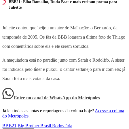
BBB21: Elba Ramalho, Duda Beat e mais recitam poema para
Juliette
Juliette contou que beijou um ator de Malhação: o Bernardo, da
temporada de 2005. Os fãs da BBB lotaram a última foto de Thiago
com comentários sobre ela e ele serem sortudos!
A maquiadora está no paredão junto com Sarah e Rodolffo. A sister
foi indicada pelo líder e puxou o cantor sertanejo para ir com ela; já
Sarah foi a mais votada da casa.
Entre no canal de WhatsApp
do
Metrópoles
Já leu todas as notas e reportagens da coluna hoje?
Acesse a coluna
do Metrópoles
.
BBB21
,
Big Brother Brasil
,
Rodoviária