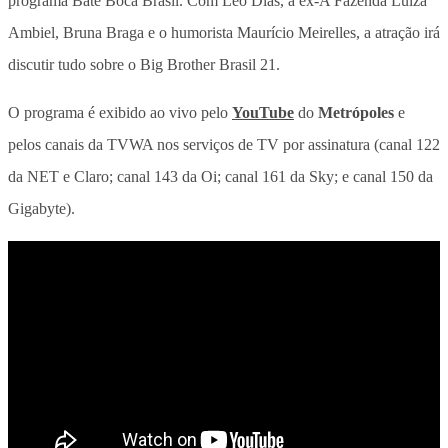
programa Bate Boca Brasil. Com Leo Dias, a ex-A Fazenda Luiza
Ambiel, Bruna Braga e o humorista Maurício Meirelles, a atração irá
discutir tudo sobre o Big Brother Brasil 21.
O programa é exibido ao vivo pelo
YouTube
do
Metrópoles
e
pelos canais da TVWA nos serviços de TV por assinatura (canal 122
da NET e Claro; canal 143 da Oi; canal 161 da Sky; e canal 150 da
Gigabyte).