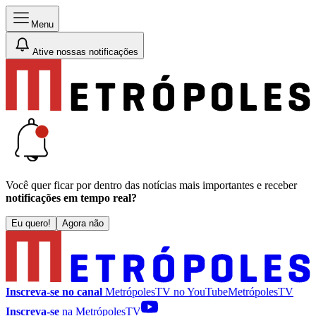
Menu
Ative nossas notificações
Você quer ficar por dentro das notícias mais importantes e receber
notificações em tempo real?
Eu quero!
Agora não
Inscreva-se no canal
MetrópolesTV no
YouTube
MetrópolesTV
Inscreva-se
na MetrópolesTV