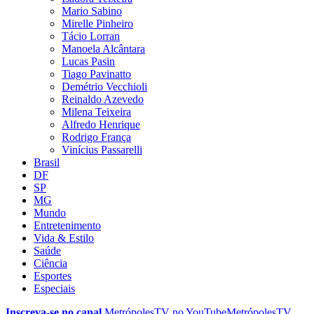
Mario Sabino
Mirelle Pinheiro
Tácio Lorran
Manoela Alcântara
Lucas Pasin
Tiago Pavinatto
Demétrio Vecchioli
Reinaldo Azevedo
Milena Teixeira
Alfredo Henrique
Rodrigo França
Vinícius Passarelli
Brasil
DF
SP
MG
Mundo
Entretenimento
Vida & Estilo
Saúde
Ciência
Esportes
Especiais
Inscreva-se no canal
MetrópolesTV no
YouTube
MetrópolesTV