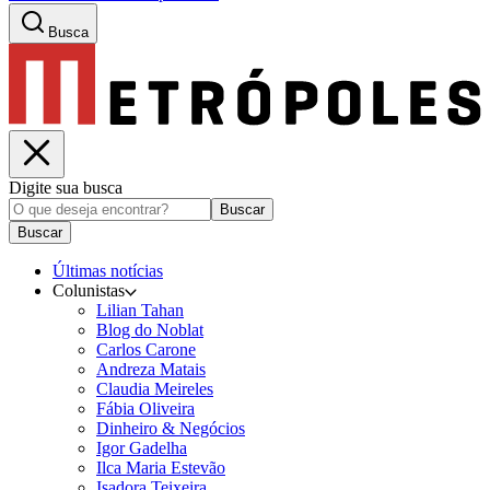
Busca
Digite sua busca
Buscar
Buscar
Últimas notícias
Colunistas
Lilian Tahan
Blog do Noblat
Carlos Carone
Andreza Matais
Claudia Meireles
Fábia Oliveira
Dinheiro & Negócios
Igor Gadelha
Ilca Maria Estevão
Isadora Teixeira