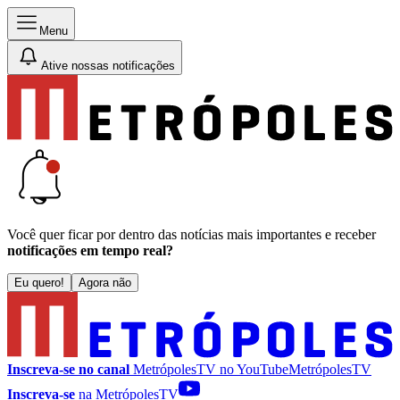
Menu
Ative nossas notificações
Você quer ficar por dentro das notícias mais importantes e receber
notificações em tempo real?
Eu quero!
Agora não
Inscreva-se no canal
MetrópolesTV no
YouTube
MetrópolesTV
Inscreva-se
na MetrópolesTV