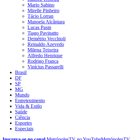
Mario Sabino
Mirelle Pinheiro
Tácio Lorran
Manoela Alcântara
Lucas Pasin
Tiago Pavinatto
Demétrio Vecchioli
Reinaldo Azevedo
Milena Teixeira
Alfredo Henrique
Rodrigo França
Vinícius Passarelli
Brasil
DF
SP
MG
Mundo
Entretenimento
Vida & Estilo
Saúde
Ciência
Esportes
Especiais
Inscreva-se no canal
MetrópolesTV no
YouTube
MetrópolesTV