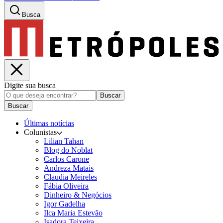
Busca
Digite sua busca
Buscar
Buscar
Últimas notícias
Colunistas
Lilian Tahan
Blog do Noblat
Carlos Carone
Andreza Matais
Claudia Meireles
Fábia Oliveira
Dinheiro & Negócios
Igor Gadelha
Ilca Maria Estevão
Isadora Teixeira