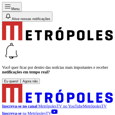
Menu
Ative nossas notificações
Você quer ficar por dentro das notícias mais importantes e receber
notificações em tempo real?
Eu quero!
Agora não
Inscreva-se no canal
MetrópolesTV no
YouTube
MetrópolesTV
Inscreva-se
na MetrópolesTV