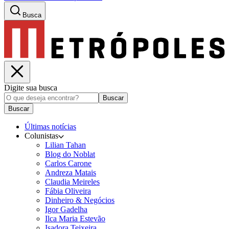
Busca
Digite sua busca
Buscar
Buscar
Últimas notícias
Colunistas
Lilian Tahan
Blog do Noblat
Carlos Carone
Andreza Matais
Claudia Meireles
Fábia Oliveira
Dinheiro & Negócios
Igor Gadelha
Ilca Maria Estevão
Isadora Teixeira