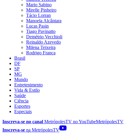
Mario Sabino
Mirelle Pinheiro
Tácio Lorran
Manoela Alcântara
Lucas Pasin
Tiago Pavinatto
Demétrio Vecchioli
Reinaldo Azevedo
Milena Teixeira
Rodrigo França
Brasil
DF
SP
MG
Mundo
Entretenimento
Vida & Estilo
Saúde
Ciência
Esportes
Especiais
Inscreva-se no canal
MetrópolesTV no
YouTube
MetrópolesTV
Inscreva-se
na MetrópolesTV