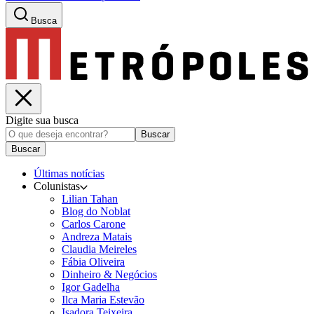
Busca
Digite sua busca
Buscar
Buscar
Últimas notícias
Colunistas
Lilian Tahan
Blog do Noblat
Carlos Carone
Andreza Matais
Claudia Meireles
Fábia Oliveira
Dinheiro & Negócios
Igor Gadelha
Ilca Maria Estevão
Isadora Teixeira