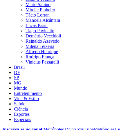
Mario Sabino
Mirelle Pinheiro
Tácio Lorran
Manoela Alcântara
Lucas Pasin
Tiago Pavinatto
Demétrio Vecchioli
Reinaldo Azevedo
Milena Teixeira
Alfredo Henrique
Rodrigo França
Vinícius Passarelli
Brasil
DF
SP
MG
Mundo
Entretenimento
Vida & Estilo
Saúde
Ciência
Esportes
Especiais
Inscreva-se no canal
MetrópolesTV no
YouTube
MetrópolesTV