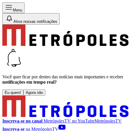
Menu
Ative nossas notificações
Você quer ficar por dentro das notícias mais importantes e receber
notificações em tempo real?
Eu quero!
Agora não
Inscreva-se no canal
MetrópolesTV no
YouTube
MetrópolesTV
Inscreva-se
na MetrópolesTV