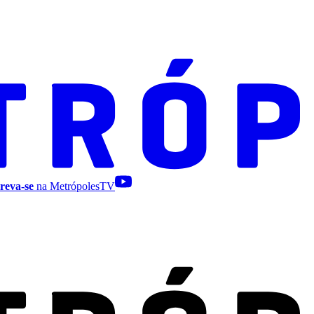
reva-se
na MetrópolesTV