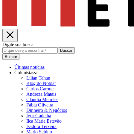
Digite sua busca
Buscar
Buscar
Últimas notícias
Colunistas
Lilian Tahan
Blog do Noblat
Carlos Carone
Andreza Matais
Claudia Meireles
Fábia Oliveira
Dinheiro & Negócios
Igor Gadelha
Ilca Maria Estevão
Isadora Teixeira
Mario Sabino