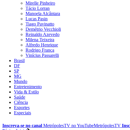
Mirelle Pinheiro
Tácio Lorran
Manoela Alcântara
Lucas Pasin
Tiago Pavinatto
Demétrio Vecchioli
Reinaldo Azevedo
Milena Teixeira
Alfredo Henrique
Rodrigo França
Vinícius Passarelli
Brasil
DF
SP
MG
Mundo
Entretenimento
Vida & Estilo
Saúde
Ciência
Esportes
Especiais
Inscreva-se no canal
MetrópolesTV no
YouTube
MetrópolesTV
Insc