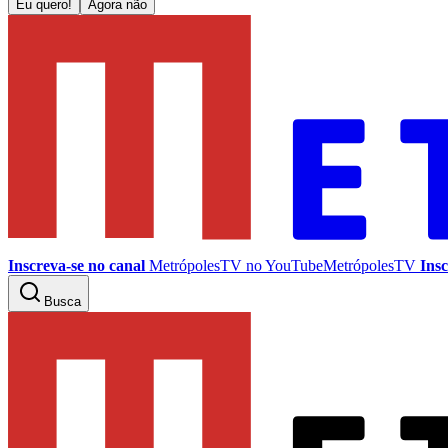
Eu quero!
Agora não
Inscreva-se no canal
MetrópolesTV no
YouTube
MetrópolesTV
Insc
Busca