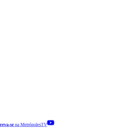
reva-se
na MetrópolesTV