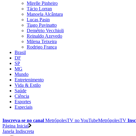
Mirelle Pinheiro
Tácio Lorran
Manoela Alcântara
Lucas Pasin
Tiago Pavinatto
Demétrio Vecchioli
Reinaldo Azevedo
Milena Teixeira
Rodrigo França
Brasil
DF
SP
MG
Mundo
Entretenimento
Vida & Estilo
Saúde
Ciência
Esportes
Especiais
Inscreva-se no canal
MetrópolesTV no
YouTube
MetrópolesTV
Insc
Página Inicial
Janela Indiscreta