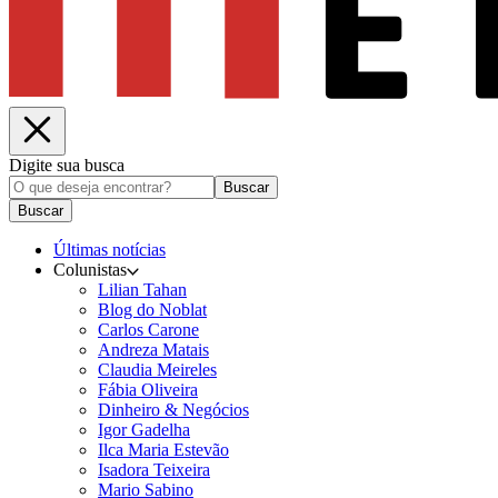
Digite sua busca
Buscar
Buscar
Últimas notícias
Colunistas
Lilian Tahan
Blog do Noblat
Carlos Carone
Andreza Matais
Claudia Meireles
Fábia Oliveira
Dinheiro & Negócios
Igor Gadelha
Ilca Maria Estevão
Isadora Teixeira
Mario Sabino