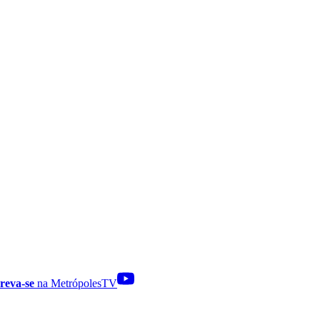
reva-se
na MetrópolesTV