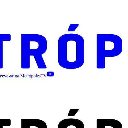
reva-se
na MetrópolesTV