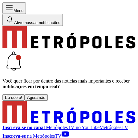
Menu
Ative nossas notificações
Você quer ficar por dentro das notícias mais importantes e receber
notificações em tempo real?
Eu quero!
Agora não
Inscreva-se no canal
MetrópolesTV no
YouTube
MetrópolesTV
Inscreva-se
na MetrópolesTV