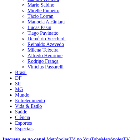
Mario Sabino
Mirelle Pinheiro
Tácio Lorran
Manoela Alcântara
Lucas Pasin
Tiago Pavinatto
Demétrio Vecchioli
Reinaldo Azevedo
Milena Teixeira
Alfredo Henrique
Rodrigo França
Vinícius Passarelli
Brasil
DF
SP
MG
Mundo
Entretenimento
Vida & Estilo
Saúde
Ciência
Esportes
Especiais
Inscreva-se no canal
MetrópolesTV no
YouTube
MetrópolesTV