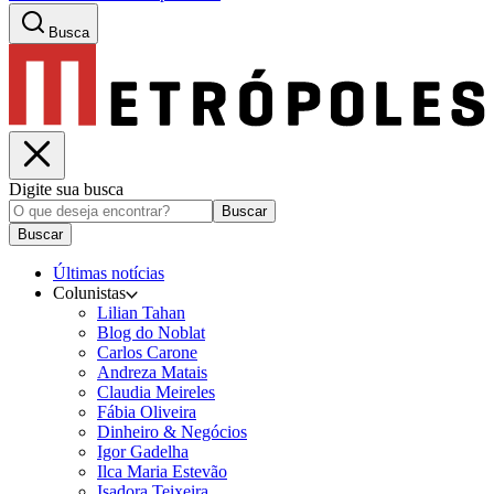
Busca
Digite sua busca
Buscar
Buscar
Últimas notícias
Colunistas
Lilian Tahan
Blog do Noblat
Carlos Carone
Andreza Matais
Claudia Meireles
Fábia Oliveira
Dinheiro & Negócios
Igor Gadelha
Ilca Maria Estevão
Isadora Teixeira