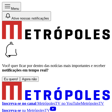
Menu
Ative nossas notificações
Você quer ficar por dentro das notícias mais importantes e receber
notificações em tempo real?
Eu quero!
Agora não
Inscreva-se no canal
MetrópolesTV no
YouTube
MetrópolesTV
Inscreva-se
na MetrópolesTV