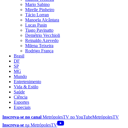
Mario Sabino
Mirelle Pinheiro
Tácio Lorran
Manoela Alcântara
Lucas Pasin
Tiago Pavinatto
Demétrio Vecchioli
Reinaldo Azevedo
Milena Teixeira
Rodrigo França
Brasil
DF
SP
MG
Mundo
Entretenimento
Vida & Estilo
Saúde
Ciência
Esportes
Especiais
Inscreva-se no canal
MetrópolesTV no
YouTube
MetrópolesTV
Inscreva-se
na MetrópolesTV