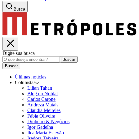
Busca
Digite sua busca
Buscar
Buscar
Últimas notícias
Colunistas
Lilian Tahan
Blog do Noblat
Carlos Carone
Andreza Matais
Claudia Meireles
Fábia Oliveira
Dinheiro & Negócios
Igor Gadelha
Ilca Maria Estevão
Isadora Teixeira