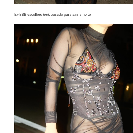
Ex-BBB escolheu
look
ousado para sair à noite