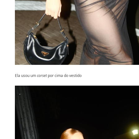
Ela usou um
corset
por cima do vestido