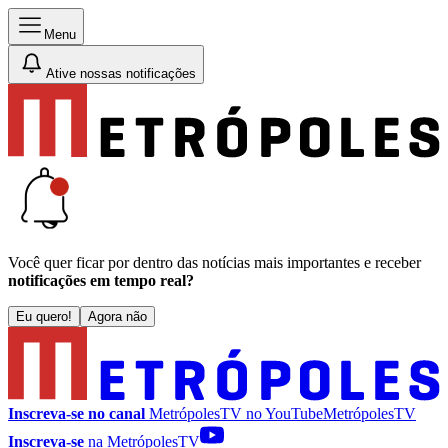
Menu
Ative nossas notificações
Você quer ficar por dentro das notícias mais importantes e receber
notificações em tempo real?
Eu quero!
Agora não
Inscreva-se no canal
MetrópolesTV no
YouTube
MetrópolesTV
Inscreva-se
na MetrópolesTV