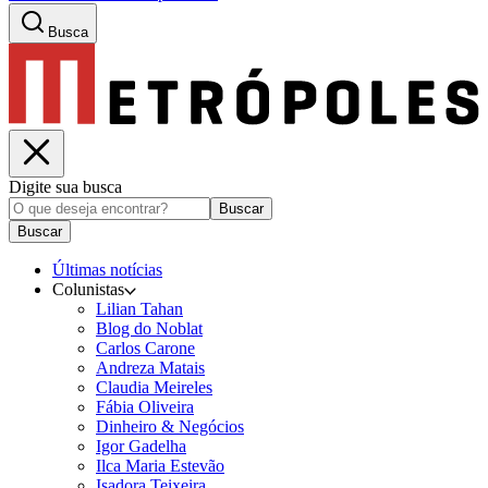
Busca
Digite sua busca
Buscar
Buscar
Últimas notícias
Colunistas
Lilian Tahan
Blog do Noblat
Carlos Carone
Andreza Matais
Claudia Meireles
Fábia Oliveira
Dinheiro & Negócios
Igor Gadelha
Ilca Maria Estevão
Isadora Teixeira