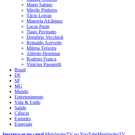
Mario Sabino
Mirelle Pinheiro
Tácio Lorran
Manoela Alcântara
Lucas Pasin
Tiago Pavinatto
Demétrio Vecchioli
Reinaldo Azevedo
Milena Teixeira
Alfredo Henrique
Rodrigo França
Vinícius Passarelli
Brasil
DF
SP
MG
Mundo
Entretenimento
Vida & Estilo
Saúde
Ciência
Esportes
Especiais
Inscreva-se no canal
MetrópolesTV no
YouTube
MetrópolesTV