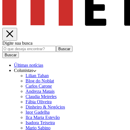
Digite sua busca
Buscar
Buscar
Últimas notícias
Colunistas
Lilian Tahan
Blog do Noblat
Carlos Carone
Andreza Matais
Claudia Meireles
Fábia Oliveira
Dinheiro & Negócios
Igor Gadelha
Ilca Maria Estevão
Isadora Teixeira
Mario Sabino