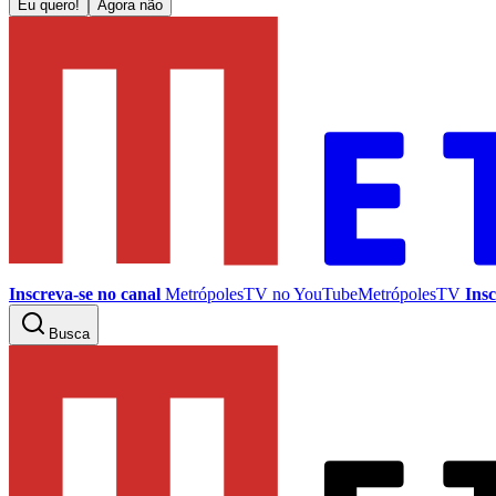
Eu quero!
Agora não
Inscreva-se no canal
MetrópolesTV no
YouTube
MetrópolesTV
Insc
Busca