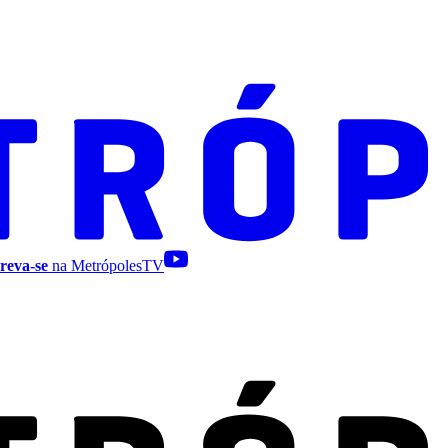
reva-se
na MetrópolesTV