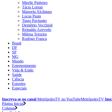
Mirelle Pinheiro
Tácio Lorran
Manoela Alcântara
Lucas Pasin
Tiago Pavinatto
Demétrio Vecchioli
Reinaldo Azevedo
Milena Teixeira
Rodrigo França
Brasil
DF
SP
MG
Mundo
Entretenimento
Vida & Estilo
Saúde
Ciência
Esportes
Especiais
Inscreva-se no canal
MetrópolesTV no
YouTube
MetrópolesTV
Insc
Página Inicial
Colunas