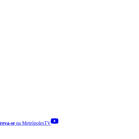
reva-se
na MetrópolesTV