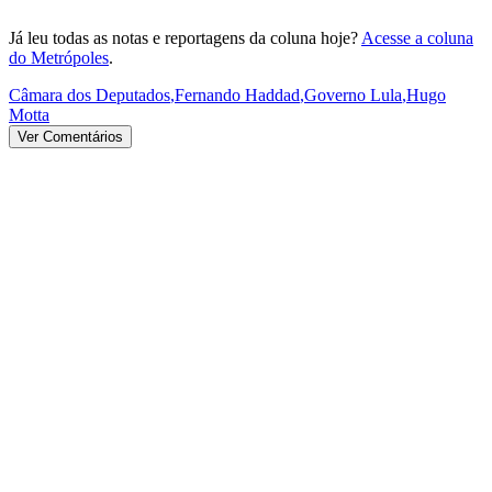
Já leu todas as notas e reportagens da coluna hoje?
Acesse a coluna
do Metrópoles
.
Câmara dos Deputados
,
Fernando Haddad
,
Governo Lula
,
Hugo
Motta
Ver Comentários