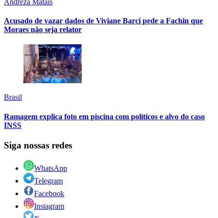
Andreza Matais
Acusado de vazar dados de Viviane Barci pede a Fachin que
Moraes não seja relator
Brasil
Ramagem explica foto em piscina com políticos e alvo do caso
INSS
Siga nossas redes
WhatsApp
Telegram
Facebook
Instagram