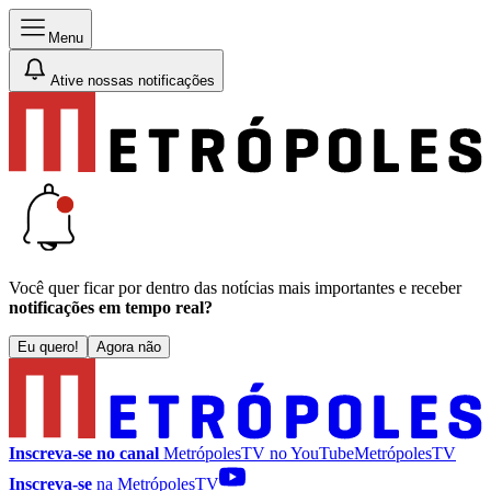
Menu
Ative nossas notificações
Você quer ficar por dentro das notícias mais importantes e receber
notificações em tempo real?
Eu quero!
Agora não
Inscreva-se no canal
MetrópolesTV no
YouTube
MetrópolesTV
Inscreva-se
na MetrópolesTV