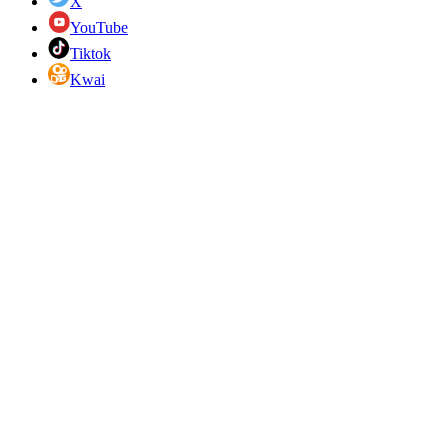
X
YouTube
Tiktok
Kwai