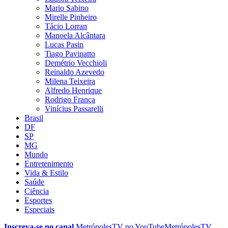
Mario Sabino
Mirelle Pinheiro
Tácio Lorran
Manoela Alcântara
Lucas Pasin
Tiago Pavinatto
Demétrio Vecchioli
Reinaldo Azevedo
Milena Teixeira
Alfredo Henrique
Rodrigo França
Vinícius Passarelli
Brasil
DF
SP
MG
Mundo
Entretenimento
Vida & Estilo
Saúde
Ciência
Esportes
Especiais
Inscreva-se no canal
MetrópolesTV no
YouTube
MetrópolesTV