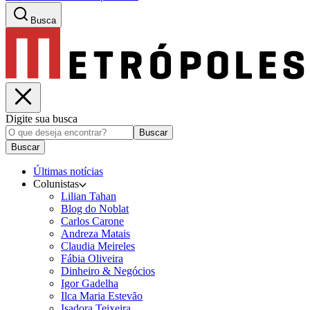
Busca
Digite sua busca
Buscar
Buscar
Últimas notícias
Colunistas
Lilian Tahan
Blog do Noblat
Carlos Carone
Andreza Matais
Claudia Meireles
Fábia Oliveira
Dinheiro & Negócios
Igor Gadelha
Ilca Maria Estevão
Isadora Teixeira