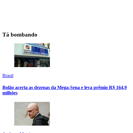
Tá bombando
Brasil
Bolão acerta as dezenas da Mega-Sena e leva prêmio R$ 164,9
milhões