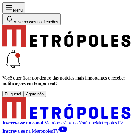
Menu
Ative nossas notificações
Você quer ficar por dentro das notícias mais importantes e receber
notificações em tempo real?
Eu quero!
Agora não
Inscreva-se no canal
MetrópolesTV no
YouTube
MetrópolesTV
Inscreva-se
na MetrópolesTV