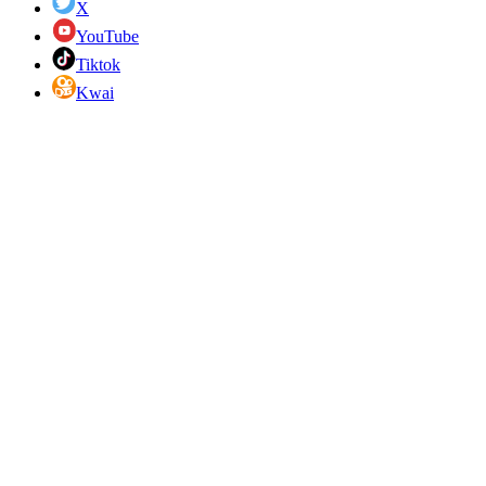
X
YouTube
Tiktok
Kwai