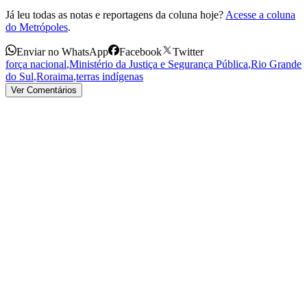
Já leu todas as notas e reportagens da coluna hoje?
Acesse a coluna
do Metrópoles
.
Enviar no WhatsApp
Facebook
Twitter
força nacional
,
Ministério da Justiça e Segurança Pública
,
Rio Grande
do Sul
,
Roraima
,
terras indígenas
Ver Comentários