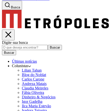
Busca
Digite sua busca
Buscar
Buscar
Últimas notícias
Colunistas
Lilian Tahan
Blog do Noblat
Carlos Carone
Andreza Matais
Claudia Meireles
Fábia Oliveira
Dinheiro & Negócios
Igor Gadelha
Ilca Maria Estevão
Isadora Teixeira