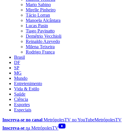
Mario Sabino
Mirelle Pinheiro
Tácio Lorran
Manoela Alcântara
Lucas Pasin
Tiago Pavinatto
Demétrio Vecchioli
Reinaldo Azevedo
Milena Teixeira
Rodrigo França
Brasil
DF
SP
MG
Mundo
Entretenimento
Vida & Estilo
Saúde
Ciência
Esportes
Especiais
Inscreva-se no canal
MetrópolesTV no
YouTube
MetrópolesTV
Inscreva-se
na MetrópolesTV