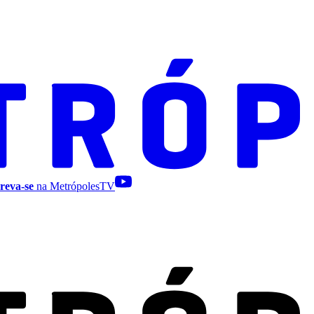
reva-se
na MetrópolesTV