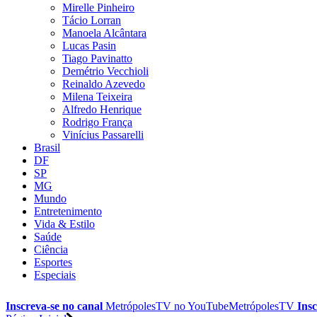
Mirelle Pinheiro
Tácio Lorran
Manoela Alcântara
Lucas Pasin
Tiago Pavinatto
Demétrio Vecchioli
Reinaldo Azevedo
Milena Teixeira
Alfredo Henrique
Rodrigo França
Vinícius Passarelli
Brasil
DF
SP
MG
Mundo
Entretenimento
Vida & Estilo
Saúde
Ciência
Esportes
Especiais
Inscreva-se no canal
MetrópolesTV no
YouTube
MetrópolesTV
Insc