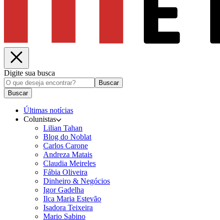
Digite sua busca
Buscar
Buscar
Últimas notícias
Colunistas
Lilian Tahan
Blog do Noblat
Carlos Carone
Andreza Matais
Claudia Meireles
Fábia Oliveira
Dinheiro & Negócios
Igor Gadelha
Ilca Maria Estevão
Isadora Teixeira
Mario Sabino