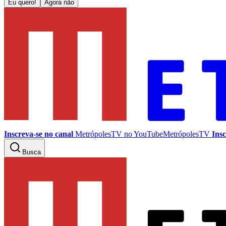
Eu quero!
Agora não
Inscreva-se no canal
MetrópolesTV no
YouTube
MetrópolesTV
Insc
Busca