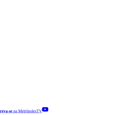
reva-se
na MetrópolesTV