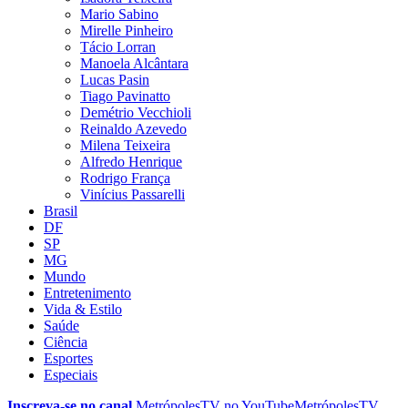
Mario Sabino
Mirelle Pinheiro
Tácio Lorran
Manoela Alcântara
Lucas Pasin
Tiago Pavinatto
Demétrio Vecchioli
Reinaldo Azevedo
Milena Teixeira
Alfredo Henrique
Rodrigo França
Vinícius Passarelli
Brasil
DF
SP
MG
Mundo
Entretenimento
Vida & Estilo
Saúde
Ciência
Esportes
Especiais
Inscreva-se no canal
MetrópolesTV no
YouTube
MetrópolesTV