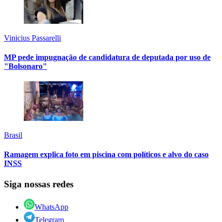
Vinicius Passarelli
MP pede impugnação de candidatura de deputada por uso de
"Bolsonaro"
Brasil
Ramagem explica foto em piscina com políticos e alvo do caso
INSS
Siga nossas redes
WhatsApp
Telegram