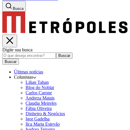
Busca
Digite sua busca
Buscar
Buscar
Últimas notícias
Colunistas
Lilian Tahan
Blog do Noblat
Carlos Carone
Andreza Matais
Claudia Meireles
Fábia Oliveira
Dinheiro & Negócios
Igor Gadelha
Ilca Maria Estevão
Isadora Teixeira