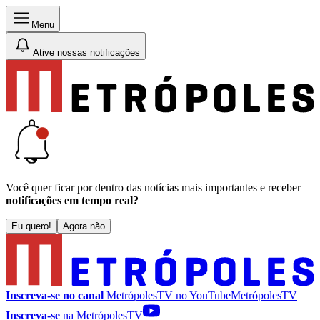
Menu
Ative nossas notificações
Você quer ficar por dentro das notícias mais importantes e receber
notificações em tempo real?
Eu quero!
Agora não
Inscreva-se no canal
MetrópolesTV no
YouTube
MetrópolesTV
Inscreva-se
na MetrópolesTV