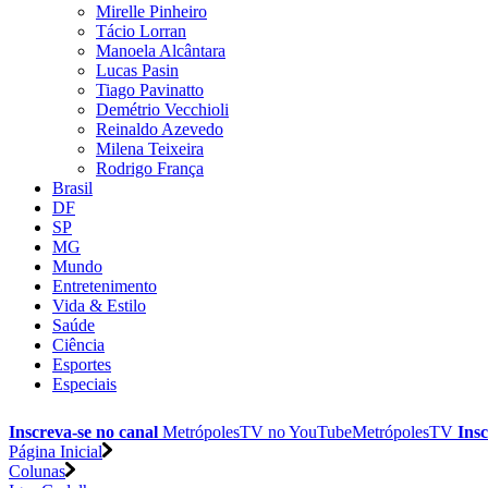
Mirelle Pinheiro
Tácio Lorran
Manoela Alcântara
Lucas Pasin
Tiago Pavinatto
Demétrio Vecchioli
Reinaldo Azevedo
Milena Teixeira
Rodrigo França
Brasil
DF
SP
MG
Mundo
Entretenimento
Vida & Estilo
Saúde
Ciência
Esportes
Especiais
Inscreva-se no canal
MetrópolesTV no
YouTube
MetrópolesTV
Insc
Página Inicial
Colunas