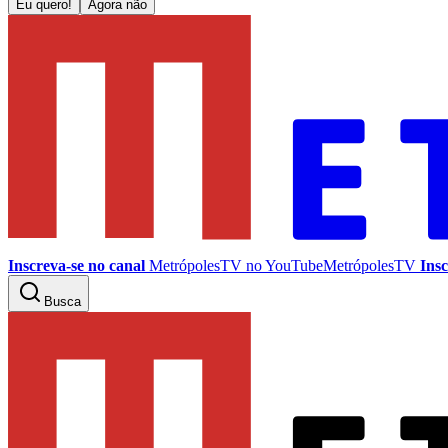
Eu quero!
Agora não
Inscreva-se no canal
MetrópolesTV no
YouTube
MetrópolesTV
Insc
Busca