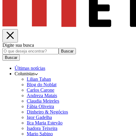
Digite sua busca
Buscar
Buscar
Últimas notícias
Colunistas
Lilian Tahan
Blog do Noblat
Carlos Carone
Andreza Matais
Claudia Meireles
Fábia Oliveira
Dinheiro & Negócios
Igor Gadelha
Ilca Maria Estevão
Isadora Teixeira
Mario Sabino