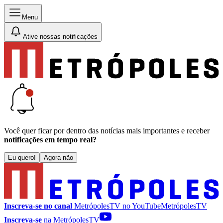
Menu
Ative nossas notificações
Você quer ficar por dentro das notícias mais importantes e receber
notificações em tempo real?
Eu quero!
Agora não
Inscreva-se no canal
MetrópolesTV no
YouTube
MetrópolesTV
Inscreva-se
na MetrópolesTV