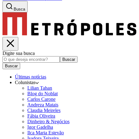
Busca
Digite sua busca
Buscar
Buscar
Últimas notícias
Colunistas
Lilian Tahan
Blog do Noblat
Carlos Carone
Andreza Matais
Claudia Meireles
Fábia Oliveira
Dinheiro & Negócios
Igor Gadelha
Ilca Maria Estevão
Isadora Teixeira