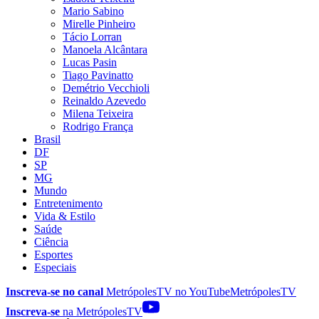
Mario Sabino
Mirelle Pinheiro
Tácio Lorran
Manoela Alcântara
Lucas Pasin
Tiago Pavinatto
Demétrio Vecchioli
Reinaldo Azevedo
Milena Teixeira
Rodrigo França
Brasil
DF
SP
MG
Mundo
Entretenimento
Vida & Estilo
Saúde
Ciência
Esportes
Especiais
Inscreva-se no canal
MetrópolesTV no
YouTube
MetrópolesTV
Inscreva-se
na MetrópolesTV