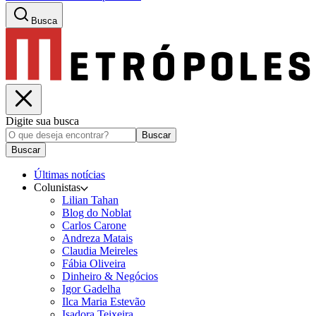
Busca
Digite sua busca
Buscar
Buscar
Últimas notícias
Colunistas
Lilian Tahan
Blog do Noblat
Carlos Carone
Andreza Matais
Claudia Meireles
Fábia Oliveira
Dinheiro & Negócios
Igor Gadelha
Ilca Maria Estevão
Isadora Teixeira