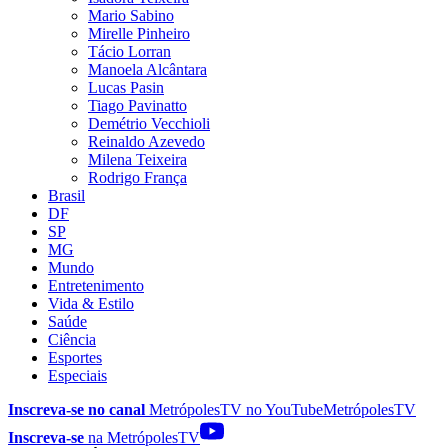
Mario Sabino
Mirelle Pinheiro
Tácio Lorran
Manoela Alcântara
Lucas Pasin
Tiago Pavinatto
Demétrio Vecchioli
Reinaldo Azevedo
Milena Teixeira
Rodrigo França
Brasil
DF
SP
MG
Mundo
Entretenimento
Vida & Estilo
Saúde
Ciência
Esportes
Especiais
Inscreva-se no canal
MetrópolesTV no
YouTube
MetrópolesTV
Inscreva-se
na MetrópolesTV