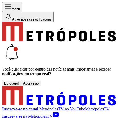
Menu
Ative nossas notificações
Você quer ficar por dentro das notícias mais importantes e receber
notificações em tempo real?
Eu quero!
Agora não
Inscreva-se no canal
MetrópolesTV no
YouTube
MetrópolesTV
Inscreva-se
na MetrópolesTV