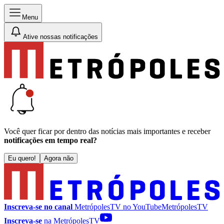
Menu
Ative nossas notificações
Você quer ficar por dentro das notícias mais importantes e receber
notificações em tempo real?
Eu quero!
Agora não
Inscreva-se no canal
MetrópolesTV no
YouTube
MetrópolesTV
Inscreva-se
na MetrópolesTV