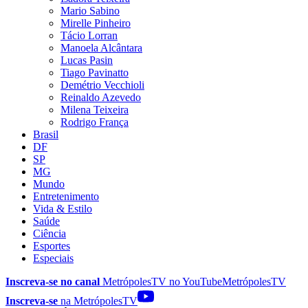
Mario Sabino
Mirelle Pinheiro
Tácio Lorran
Manoela Alcântara
Lucas Pasin
Tiago Pavinatto
Demétrio Vecchioli
Reinaldo Azevedo
Milena Teixeira
Rodrigo França
Brasil
DF
SP
MG
Mundo
Entretenimento
Vida & Estilo
Saúde
Ciência
Esportes
Especiais
Inscreva-se no canal
MetrópolesTV no
YouTube
MetrópolesTV
Inscreva-se
na MetrópolesTV