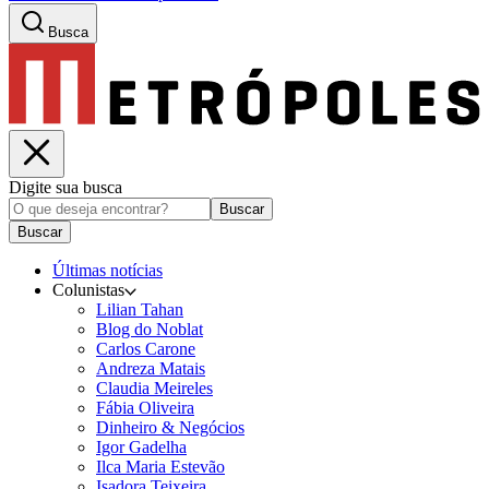
Busca
Digite sua busca
Buscar
Buscar
Últimas notícias
Colunistas
Lilian Tahan
Blog do Noblat
Carlos Carone
Andreza Matais
Claudia Meireles
Fábia Oliveira
Dinheiro & Negócios
Igor Gadelha
Ilca Maria Estevão
Isadora Teixeira