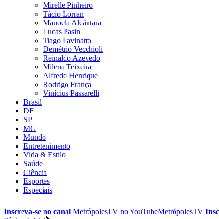
Mirelle Pinheiro
Tácio Lorran
Manoela Alcântara
Lucas Pasin
Tiago Pavinatto
Demétrio Vecchioli
Reinaldo Azevedo
Milena Teixeira
Alfredo Henrique
Rodrigo França
Vinícius Passarelli
Brasil
DF
SP
MG
Mundo
Entretenimento
Vida & Estilo
Saúde
Ciência
Esportes
Especiais
Inscreva-se no canal
MetrópolesTV no
YouTube
MetrópolesTV
Insc