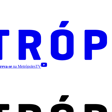
reva-se
na MetrópolesTV