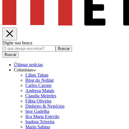
Digite sua busca
Buscar
Buscar
Últimas notícias
Colunistas
Lilian Tahan
Blog do Noblat
Carlos Carone
Andreza Matais
Claudia Meireles
Fábia Oliveira
Dinheiro & Negócios
Igor Gadelha
Ilca Maria Estevão
Isadora Teixeira
Mario Sabino