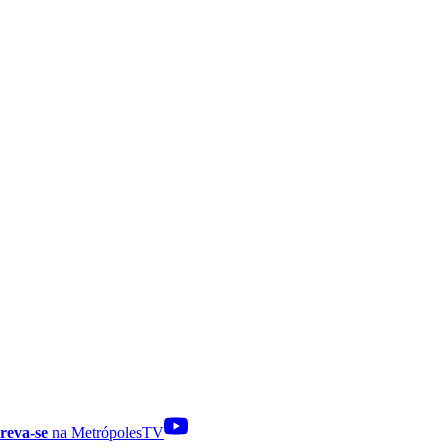
reva-se
na MetrópolesTV