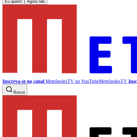
Eu quero!
Agora não
Inscreva-se no canal
MetrópolesTV no
YouTube
MetrópolesTV
Insc
Busca