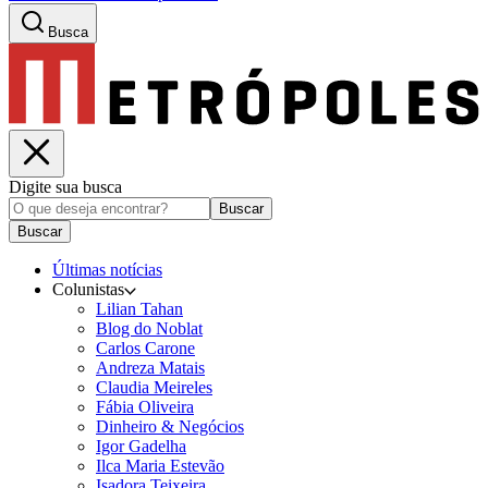
Busca
Digite sua busca
Buscar
Buscar
Últimas notícias
Colunistas
Lilian Tahan
Blog do Noblat
Carlos Carone
Andreza Matais
Claudia Meireles
Fábia Oliveira
Dinheiro & Negócios
Igor Gadelha
Ilca Maria Estevão
Isadora Teixeira