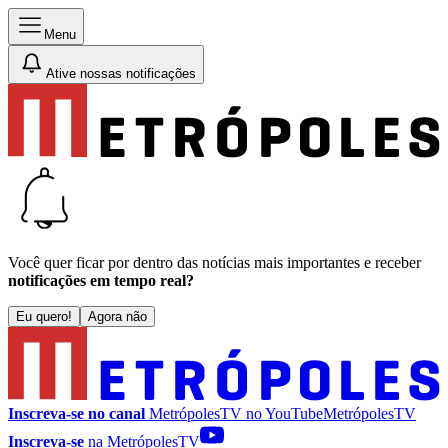
Menu
Ative nossas notificações
Você quer ficar por dentro das notícias mais importantes e receber
notificações em tempo real?
Eu quero!
Agora não
Inscreva-se no canal
MetrópolesTV no
YouTube
MetrópolesTV
Inscreva-se
na MetrópolesTV