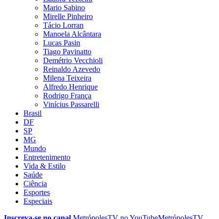
Mario Sabino
Mirelle Pinheiro
Tácio Lorran
Manoela Alcântara
Lucas Pasin
Tiago Pavinatto
Demétrio Vecchioli
Reinaldo Azevedo
Milena Teixeira
Alfredo Henrique
Rodrigo França
Vinícius Passarelli
Brasil
DF
SP
MG
Mundo
Entretenimento
Vida & Estilo
Saúde
Ciência
Esportes
Especiais
Inscreva-se no canal
MetrópolesTV no
YouTube
MetrópolesTV