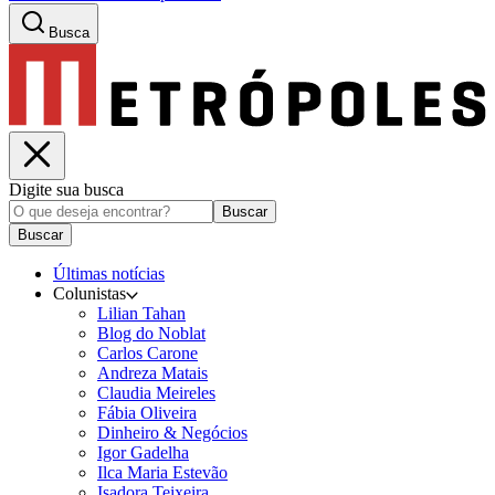
Busca
Digite sua busca
Buscar
Buscar
Últimas notícias
Colunistas
Lilian Tahan
Blog do Noblat
Carlos Carone
Andreza Matais
Claudia Meireles
Fábia Oliveira
Dinheiro & Negócios
Igor Gadelha
Ilca Maria Estevão
Isadora Teixeira