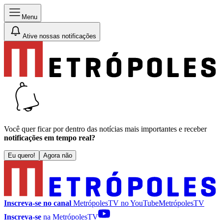
Menu
Ative nossas notificações
Você quer ficar por dentro das notícias mais importantes e receber
notificações em tempo real?
Eu quero!
Agora não
Inscreva-se no canal
MetrópolesTV no
YouTube
MetrópolesTV
Inscreva-se
na MetrópolesTV