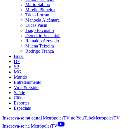
Mario Sabino
Mirelle Pinheiro
Tácio Lorran
Manoela Alcântara
Lucas Pasin
Tiago Pavinatto
Demétrio Vecchioli
Reinaldo Azevedo
Milena Teixeira
Rodrigo França
Brasil
DF
SP
MG
Mundo
Entretenimento
Vida & Estilo
Saúde
Ciência
Esportes
Especiais
Inscreva-se no canal
MetrópolesTV no
YouTube
MetrópolesTV
Inscreva-se
na MetrópolesTV